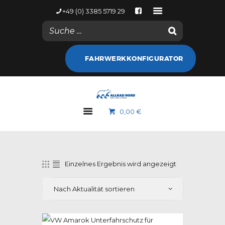
+49 (0) 3385 5719 29
NACHRICHTEN
FAHRWERKKONFIGURATOR
KONTODETAILS
WEB SHOP
ALLRAD NORD
0,00 €
MARKEN
GALERIE
NACHRICHTEN
KONTAKT
Einzelnes Ergebnis wird angezeigt