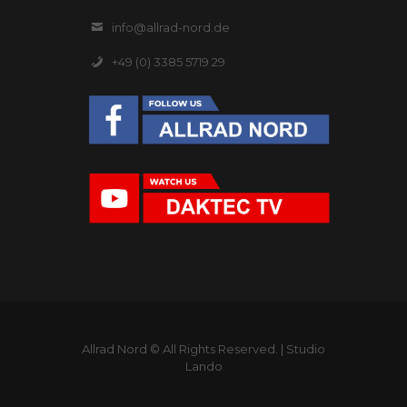
info@allrad-nord.de
+49 (0) 3385 5719 29
Allrad Nord © All Rights Reserved. |
Studio
Lando