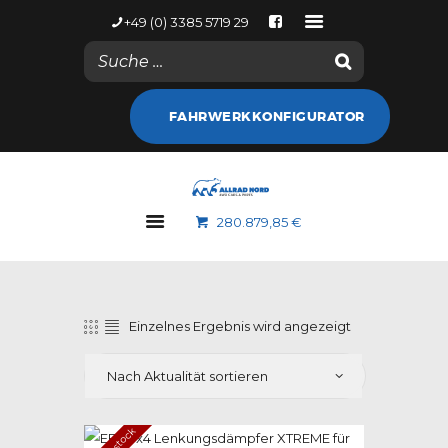
+49 (0) 3385 5719 29
NACHRICHTEN
FAHRWERKKONFIGURATOR
KONTODETAILS
WEB SHOP
ALLRAD NORD
280.879,85 €
MARKEN
GALERIE
NACHRICHTEN
KONTAKT
Einzelnes Ergebnis wird angezeigt