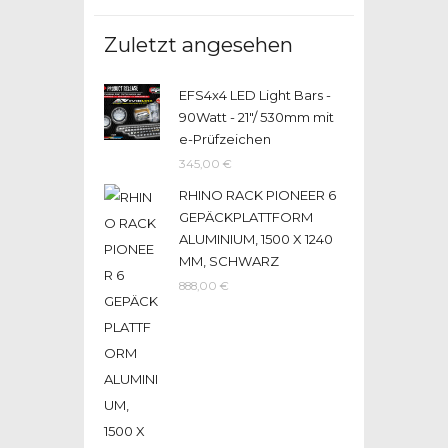
Zuletzt angesehen
EFS4x4 LED Light Bars -
90Watt - 21"/ 530mm mit
e-Prüfzeichen
345,00
€
RHINO RACK PIONEER 6
GEPÄCKPLATTFORM
ALUMINIUM, 1500 X 1240
MM, SCHWARZ
888,00
€