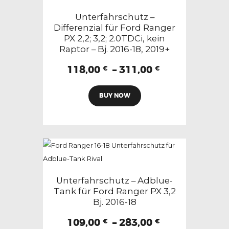
Optionen
Unterfahrschutz –
können
Differenzial für Ford Ranger
PX 2,2; 3,2; 2.0TDCi, kein
auf
Raptor – Bj. 2016-18, 2019+
der
Produktseite
Preisspanne:
118,00
–
311,00
€
€
118,00 €
gewählt
Dieses
bis
werden
BUY NOW
Produkt
311,00 €
weist
mehrere
Varianten
auf.
Die
Optionen
Unterfahrschutz – Adblue-
können
Tank für Ford Ranger PX 3,2
Bj. 2016-18
auf
der
Preisspanne:
109,00
–
283,00
€
€
Produktseite