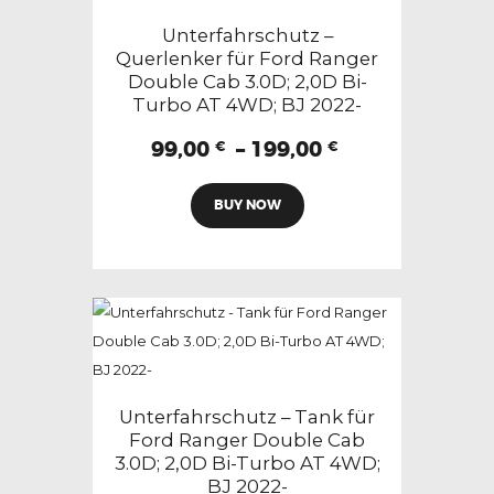
können
Unterfahrschutz –
auf
Querlenker für Ford Ranger
Double Cab 3.0D; 2,0D Bi-
der
Turbo AT 4WD; BJ 2022-
Produktseite
gewählt
Preisspanne:
99,00
–
199,00
€
€
99,00 €
werden
Dieses
bis
BUY NOW
Produkt
199,00 €
weist
mehrere
Varianten
auf.
Die
Optionen
können
Unterfahrschutz – Tank für
auf
Ford Ranger Double Cab
3.0D; 2,0D Bi-Turbo AT 4WD;
der
BJ 2022-
Produktseite