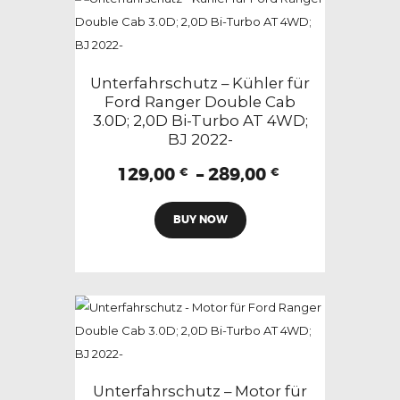
auf.
Die
Optionen
können
Unterfahrschutz – Kühler für
auf
Ford Ranger Double Cab
3.0D; 2,0D Bi-Turbo AT 4WD;
der
BJ 2022-
Produktseite
gewählt
Preisspanne:
129,00
–
289,00
€
€
129,00 €
werden
Dieses
bis
BUY NOW
Produkt
289,00 €
weist
mehrere
Varianten
auf.
Die
Optionen
können
Unterfahrschutz – Motor für