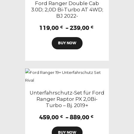
auf
Ford Ranger Double Cab
3.0D; 2,0D Bi-Turbo AT 4WD;
der
BJ 2022-
Produktseite
gewählt
Preisspanne:
119,00
–
239,00
€
€
119,00 €
werden
Dieses
bis
BUY NOW
Produkt
239,00 €
weist
mehrere
Varianten
auf.
Die
Optionen
Unterfahrschutz-Set für Ford
können
Ranger Raptor PX 2,0Bi-
Turbo – Bj. 2019+
auf
der
Preisspanne:
459,00
–
889,00
€
€
Produktseite
459,00 €
Dieses
gewählt
bis
BUY NOW
Produkt