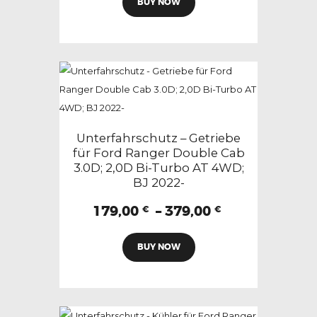
BUY NOW
Produkt
269,00 €
weist
mehrere
Varianten
auf.
Die
Optionen
können
Unterfahrschutz – Getriebe
auf
für Ford Ranger Double Cab
3.0D; 2,0D Bi-Turbo AT 4WD;
der
BJ 2022-
Produktseite
gewählt
Preisspanne:
179,00
–
379,00
€
€
179,00 €
werden
Dieses
bis
BUY NOW
Produkt
379,00 €
weist
mehrere
Varianten