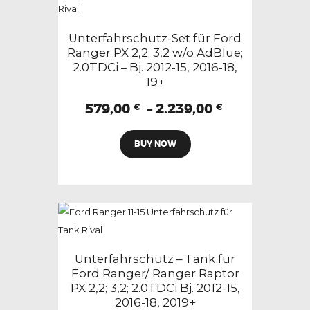
Die
Optionen
Unterfahrschutz-Set für Ford
können
Ranger PX 2,2; 3,2 w/o AdBlue;
2.0TDCi – Bj. 2012-15, 2016-18,
auf
19+
der
Produktseite
Preisspanne
579,00
–
2.239,00
€
€
579,00 €
gewählt
Dieses
bis
werden
BUY NOW
Produkt
2.239,00 €
weist
mehrere
Varianten
auf.
Die
Optionen
Unterfahrschutz – Tank für
können
Ford Ranger/ Ranger Raptor
PX 2,2; 3,2; 2.0TDCi Bj. 2012-15,
auf
2016-18, 2019+
der