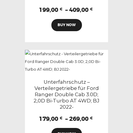
gewählt
Preisspanne:
199,00
–
409,00
€
€
199,00 €
werden
Dieses
bis
BUY NOW
Produkt
409,00 €
weist
mehrere
Varianten
auf.
Die
Optionen
können
Unterfahrschutz –
auf
Verteilergetriebe für Ford
Ranger Double Cab 3.0D;
der
2,0D Bi-Turbo AT 4WD; BJ
Produktseite
2022-
gewählt
Preisspanne:
179,00
–
269,00
werden
€
€
179,00 €
Dieses
bis