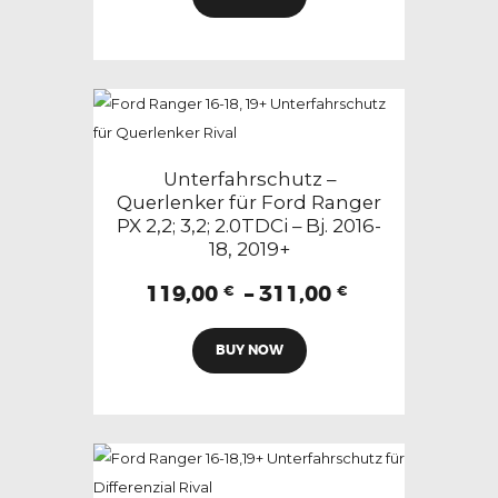
889,00 €
werden
weist
mehrere
Varianten
auf.
Die
Optionen
Unterfahrschutz –
können
Querlenker für Ford Ranger
PX 2,2; 3,2; 2.0TDCi – Bj. 2016-
auf
18, 2019+
der
Produktseite
Preisspanne:
119,00
–
311,00
€
€
119,00 €
gewählt
Dieses
bis
werden
BUY NOW
Produkt
311,00 €
weist
mehrere
Varianten
auf.
Die