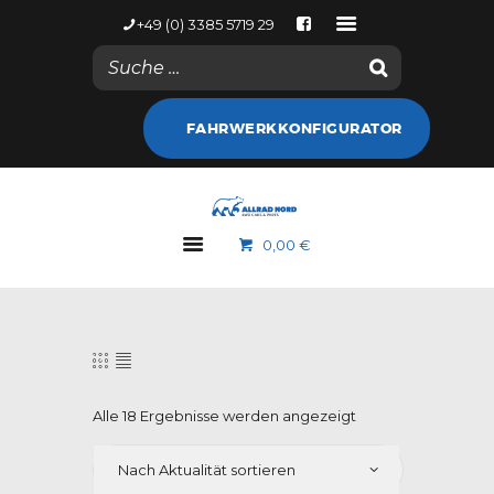
+49 (0) 3385 5719 29
NACHRICHTEN
FAHRWERKKONFIGURATOR
KONTODETAILS
WEB SHOP
ALLRAD NORD
0,00 €
MARKEN
GALERIE
NACHRICHTEN
KONTAKT
Alle 18 Ergebnisse werden angezeigt
Nach
Aktualität
sortiert