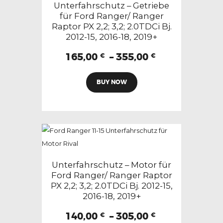
Optionen
Unterfahrschutz – Getriebe
können
für Ford Ranger/ Ranger
Raptor PX 2,2; 3,2; 2.0TDCi Bj.
auf
2012-15, 2016-18, 2019+
der
Produktseite
Preisspanne:
165,00
–
355,00
€
€
165,00 €
gewählt
Dieses
bis
werden
BUY NOW
Produkt
355,00 €
weist
mehrere
Varianten
auf.
Die
Optionen
Unterfahrschutz – Motor für
können
Ford Ranger/ Ranger Raptor
PX 2,2; 3,2; 2.0TDCi Bj. 2012-15,
auf
2016-18, 2019+
der
Produktseite
Preisspanne:
140,00
–
305,00
€
€