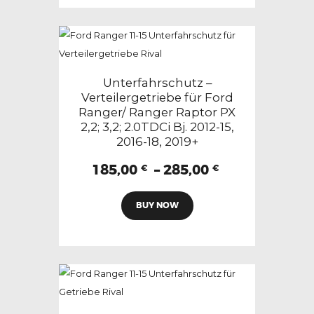
mehrere
Varianten
auf.
Die
Optionen
Unterfahrschutz –
können
Verteilergetriebe für Ford
Ranger/ Ranger Raptor PX
auf
2,2; 3,2; 2.0TDCi Bj. 2012-15,
der
2016-18, 2019+
Produktseite
Preisspanne:
185,00
–
285,00
gewählt
€
€
185,00 €
werden
Dieses
bis
BUY NOW
Produkt
285,00 €
weist
mehrere
Varianten
auf.
Die