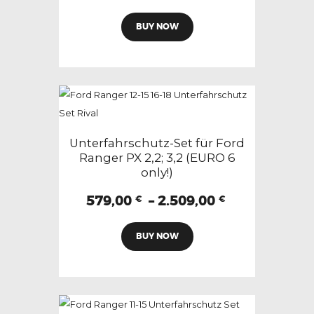
109,00 €
Dieses
gewählt
bis
BUY NOW
Produkt
283,00 €
werden
weist
mehrere
Varianten
auf.
Die
Optionen
Unterfahrschutz-Set für Ford
können
Ranger PX 2,2; 3,2 (EURO 6
only!)
auf
der
Preisspanne
579,00
–
2.509,00
€
€
Produktseite
579,00 €
Dieses
gewählt
bis
BUY NOW
Produkt
2.509,00 €
werden
weist
mehrere
Varianten
auf.