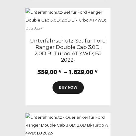
Unterfahrschutz-Set für Ford
Ranger Double Cab 3.0D;
2,0D Bi-Turbo AT 4WD; BJ
2022-
Preisspanne
559,00
–
1.629,00
€
€
559,00 €
Dieses
bis
BUY NOW
Produkt
1.629,00 €
weist
mehrere
Varianten
auf.
Die
Optionen