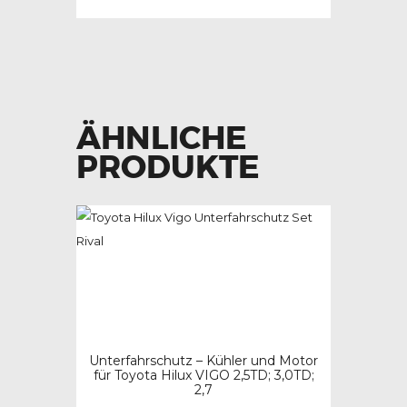
Dieses
bis
gewählt
329,00 €
Produkt
werden
weist
mehrere
Varianten
ÄHNLICHE
auf.
Die
PRODUKTE
Optionen
können
auf
der
Produktseite
gewählt
werden
Unterfahrschutz – Kühler und Motor
für Toyota Hilux VIGO 2,5TD; 3,0TD;
2,7