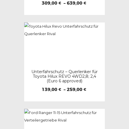
Preisspanne:
309,00
–
639,00
€
€
309,00 €
Dieses
bis
639,00 €
Produkt
weist
mehrere
Varianten
auf.
Die
Optionen
Unterfahrschutz – Querlenker für
können
Toyota Hilux REVO 4WD2,8; 2,4
(Euro 6 approved)
auf
der
Preisspanne:
139,00
–
259,00
€
€
139,00 €
Produktseite
Dieses
bis
gewählt
259,00 €
Produkt
werden
weist
mehrere