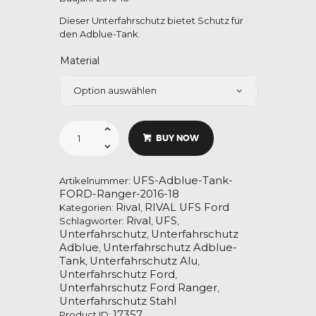
283,00 €
Dieser Unterfahrschutz bietet Schutz für
den Adblue-Tank.
Material
Unterfahrschutz
-
BUY NOW
Adblue-
Tank
für
Ford
Ranger
UFS-Adblue-Tank-
Artikelnummer:
PX
FORD-Ranger-2016-18
3,2
Rival
RIVAL UFS Ford
Bj.
Kategorien:
,
2016-
Rival
UFS
Schlagwörter:
,
,
18
Unterfahrschutz
Unterfahrschutz
,
Menge
Adblue
Unterfahrschutz Adblue-
,
Tank
Unterfahrschutz Alu
,
,
Unterfahrschutz Ford
,
Unterfahrschutz Ford Ranger
,
Unterfahrschutz Stahl
17357
Product ID: