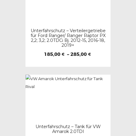
Varianten
auf.
Die
Optionen
Unterfahrschutz – Verteilergetriebe
können
für Ford Ranger/ Ranger Raptor PX
2,2; 3,2; 2.0TDCi Bj. 2012-15, 2016-18,
auf
2019+
der
Preisspanne:
185,00
–
285,00
€
€
Produktseite
185,00 €
gewählt
Dieses
bis
285,00 €
werden
Produkt
weist
mehrere
Varianten
auf.
Die
Optionen
Unterfahrschutz – Tank für VW
können
Amarok 2.0TDI
auf