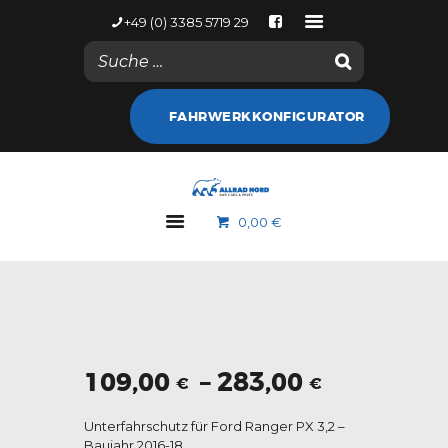
+49 (0) 3385 5719 29
NACHRICHTEN
FAHRWERKKONFIGURATOR
KONTODETAILS
WEB SHOP
ALLRAD NORD
0,00 €
MARKEN
GALERIE
NACHRICHTEN
KONTAKT
Preisspa
109,00
–
283,00
€
€
109,00 €
Unterfahrschutz für Ford Ranger PX 3,2 –
bis
Baujahr 2016-18