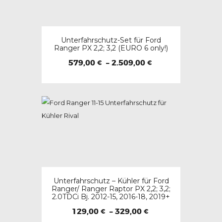
Unterfahrschutz-Set für Ford
Ranger PX 2,2; 3,2 (EURO 6 only!)
Preisspanne:
579,00
–
2.509,00
€
€
579,00 €
Dieses
bis
2.509,00 €
Produkt
weist
mehrere
Varianten
auf.
Die
Optionen
Unterfahrschutz – Kühler für Ford
können
Ranger/ Ranger Raptor PX 2,2; 3,2;
2.0TDCi Bj. 2012-15, 2016-18, 2019+
auf
der
Preisspanne:
129,00
–
329,00
€
€
129,00 €
Produktseite