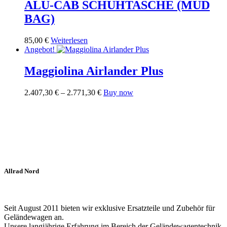
2.749,60 €
mehrere
ALU-CAB SCHUHTASCHE (MUD
Varianten
BAG)
auf.
Die
Optionen
85,00
€
Weiterlesen
können
Angebot!
auf
der
Maggiolina Airlander Plus
Produktseite
gewählt
Preisspanne:
Dieses
2.407,30
€
–
2.771,30
€
Buy now
werden
2.407,30 €
Produkt
bis
weist
2.771,30 €
mehrere
Varianten
auf.
Die
Optionen
können
Allrad Nord
auf
der
Produktseite
gewählt
Seit August 2011 bieten wir exklusive Ersatzteile und Zubehör für
werden
Geländewagen an.
Unsere langjährige Erfahrung im Bereich der Geländewagentechnik