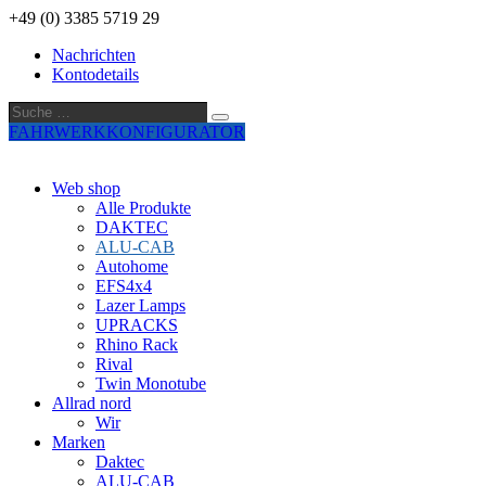
+49 (0) 3385 5719 29
Nachrichten
Kontodetails
Suche
Suche
…
FAHRWERKKONFIGURATOR
Web shop
Alle Produkte
DAKTEC
ALU-CAB
Autohome
EFS4x4
Lazer Lamps
UPRACKS
Rhino Rack
Rival
Twin Monotube
Allrad nord
Wir
Marken
Daktec
ALU-CAB