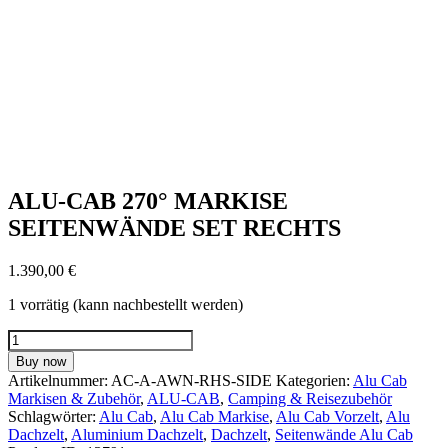
ALU-CAB 270° MARKISE
SEITENWÄNDE SET RECHTS
1.390,00
€
1 vorrätig (kann nachbestellt werden)
ALU-
CAB
Buy now
270°
Artikelnummer:
AC-A-AWN-RHS-SIDE
Kategorien:
Alu Cab
MARKISE
Markisen & Zubehör
,
ALU-CAB
,
Camping & Reisezubehör
SEITENWÄNDE
Schlagwörter:
Alu Cab
,
Alu Cab Markise
,
Alu Cab Vorzelt
,
Alu
SET
Dachzelt
,
Aluminium Dachzelt
,
Dachzelt
,
Seitenwände Alu Cab
RECHTS