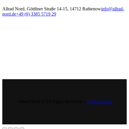
Allrad Nord, Göttliner Straße 14-15, 14712 Rathenow
info@allrad-
nord.de
+49 (0) 3385 5719 29
Allrad Nord © All Rights Reserved. |
Studio Lando