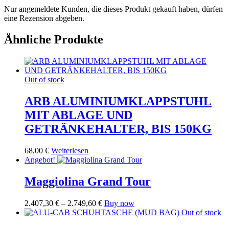
Nur angemeldete Kunden, die dieses Produkt gekauft haben, dürfen
eine Rezension abgeben.
Ähnliche Produkte
Out of stock
ARB ALUMINIUMKLAPPSTUHL
MIT ABLAGE UND
GETRÄNKEHALTER, BIS 150KG
68,00
€
Weiterlesen
Angebot!
Maggiolina Grand Tour
Preisspanne:
Dieses
2.407,30
€
–
2.749,60
€
Buy now
2.407,30 €
Produkt
Out of stock
bis
weist