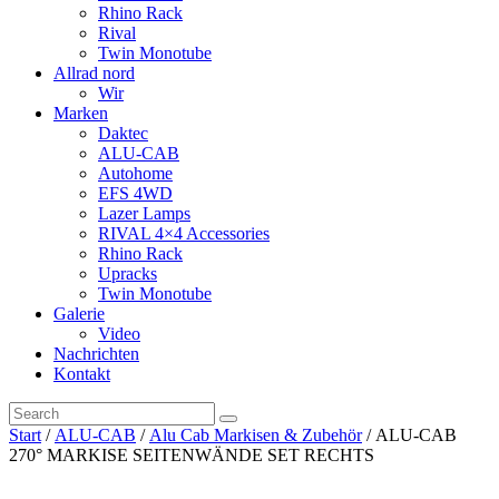
Rhino Rack
Rival
Twin Monotube
Allrad nord
Wir
Marken
Daktec
ALU-CAB
Autohome
EFS 4WD
Lazer Lamps
RIVAL 4×4 Accessories
Rhino Rack
Upracks
Twin Monotube
Galerie
Video
Nachrichten
Kontakt
Start
/
ALU-CAB
/
Alu Cab Markisen & Zubehör
/ ALU-CAB
270° MARKISE SEITENWÄNDE SET RECHTS