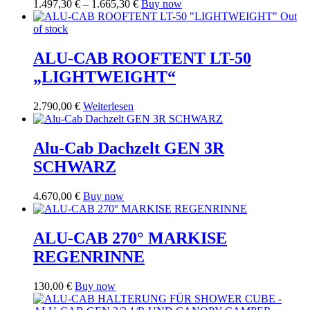
Preisspanne:
Dieses
1.497,30
€
–
1.665,30
€
Buy now
1.497,30 €
Produkt
Out
bis
weist
of stock
1.665,30 €
mehrere
Varianten
ALU-CAB ROOFTENT LT-50
auf.
„LIGHTWEIGHT“
Die
Optionen
können
2.790,00
€
Weiterlesen
auf
der
Produktseite
Alu-Cab Dachzelt GEN 3R
gewählt
SCHWARZ
werden
4.670,00
€
Buy now
ALU-CAB 270° MARKISE
REGENRINNE
130,00
€
Buy now