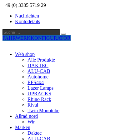
+49 (0) 3385 5719 29
Nachrichten
Kontodetails
Suche
Suche
…
FAHRWERKKONFIGURATOR
Web shop
Alle Produkte
DAKTEC
ALU-CAB
Autohome
EFS4x4
Lazer Lamps
UPRACKS
Rhino Rack
Rival
Twin Monotube
Allrad nord
Wir
Marken
Daktec
ALU-CAB