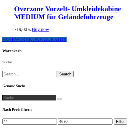
der
2.679,00 €
1.607,40 €.
Produktseite
Overzone Vorzelt- Umkleidekabine
gewählt
MEDIUM für Geländefahrzeuge
werden
Dieses
719,00
€
Buy now
Produkt
FAHRWERKKONFIGURATOR
weist
mehrere
Varianten
Warenkorb
auf.
Die
Suche
Optionen
können
Search
auf
der
Genaue Suche
Produktseite
gewählt
Suche
werden
Suche
…
Nach Preis filtern
Min.
Max.
Filter
Preis
Preis