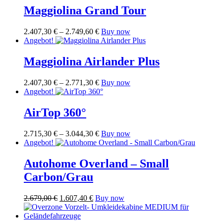
3.979,00 €
2.785,30 €.
Maggiolina Grand Tour
Preisspanne:
Dieses
2.407,30
€
–
2.749,60
€
Buy now
2.407,30 €
Produkt
Angebot!
bis
weist
2.749,60 €
mehrere
Maggiolina Airlander Plus
Varianten
auf.
Preisspanne:
Dieses
2.407,30
€
–
2.771,30
€
Buy now
Die
2.407,30 €
Produkt
Angebot!
Optionen
bis
weist
können
2.771,30 €
mehrere
AirTop 360°
auf
Varianten
der
auf.
Produktseite
Preisspanne:
Dieses
2.715,30
€
–
3.044,30
€
Buy now
Die
gewählt
2.715,30 €
Produkt
Angebot!
Optionen
werden
bis
weist
können
3.044,30 €
mehrere
Autohome Overland – Small
auf
Varianten
der
Carbon/Grau
auf.
Produktseite
Die
gewählt
Optionen
Ursprünglicher
Aktueller
2.679,00
€
1.607,40
€
Buy now
werden
können
Preis
Preis
auf
war:
ist: