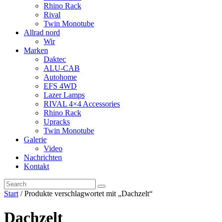
Rhino Rack
Rival
Twin Monotube
Allrad nord
Wir
Marken
Daktec
ALU-CAB
Autohome
EFS 4WD
Lazer Lamps
RIVAL 4×4 Accessories
Rhino Rack
Upracks
Twin Monotube
Galerie
Video
Nachrichten
Kontakt
Start
/ Produkte verschlagwortet mit „Dachzelt“
Dachzelt