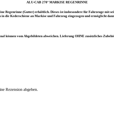
ALU-CAB 270° MARKISE REGENRINNE
ine Regenrinne (
Gutter
) erhältlich. Dieses ist
insbesondere
für Fahrzeuge mit sei
 in die
Kederschiene
an Markise und Fahrzeug eingezogen und ermöglicht dann
iginal können vom Abgebildeten abweichen. Lieferung OHNE zusätzliches Zubehör
eine Rezension abgeben.