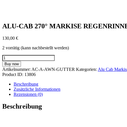
ALU-CAB 270° MARKISE REGENRINN
130,00
€
2 vorrätig (kann nachbestellt werden)
ALU-
CAB
Buy now
270°
Artikelnummer:
AC-A-AWN-GUTTER
Kategorien:
Alu Cab Markis
MARKISE
Product ID:
13806
REGENRINNE
Menge
Beschreibung
Zusätzliche Informationen
Rezensionen (0)
Beschreibung