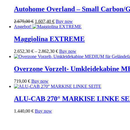
Autohome Overland – Small Carbon/
Ursprünglicher
Aktueller
2.679,00
€
1.607,40
€
Buy now
Preis
Preis
Angebot!
war:
ist:
2.679,00 €
1.607,40 €.
Maggiolina EXTREME
Preisspanne:
Dieses
2.652,30
€
–
2.862,30
€
Buy now
2.652,30 €
Produkt
bis
weist
2.862,30 €
mehrere
Overzone Vorzelt- Umkleidekabine 
Varianten
auf.
Dieses
719,00
€
Buy now
Die
Produkt
Optionen
weist
können
mehrere
ALU-CAB 270° MARKISE LINKE SE
auf
Varianten
der
auf.
Produktseite
1.440,00
€
Buy now
Die
gewählt
Optionen
werden
können
auf