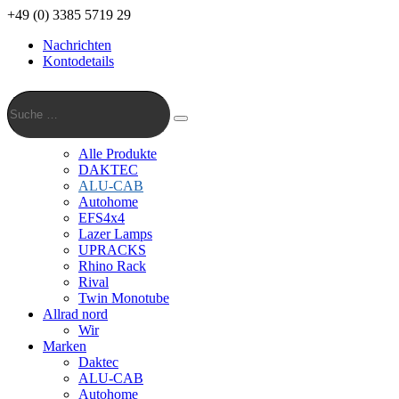
+49 (0) 3385 5719 29
Nachrichten
Kontodetails
Suche
…
Suche
Alle Produkte
DAKTEC
ALU-CAB
Autohome
EFS4x4
Lazer Lamps
UPRACKS
Rhino Rack
Rival
Twin Monotube
Allrad nord
Wir
Marken
Daktec
ALU-CAB
Autohome