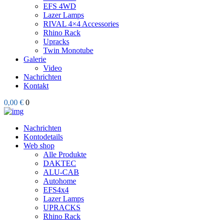
EFS 4WD
Lazer Lamps
RIVAL 4×4 Accessories
Rhino Rack
Upracks
Twin Monotube
Galerie
Video
Nachrichten
Kontakt
0,00 €
0
Nachrichten
Kontodetails
Web shop
Alle Produkte
DAKTEC
ALU-CAB
Autohome
EFS4x4
Lazer Lamps
UPRACKS
Rhino Rack