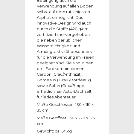
Bedingung auch die
Verwendung auf allen Boden,
selbst auf dem rutschigsten
Asphalt ermöglicht. Das
innovative Design wird auch
durch die Stoffe (420 g/qm
zertifiziert) hervorgehoben,
die neben der üblichen
Wasserdichtigkeit und
Atmungsaktivität besonders
für die Verwendung im Freien
geeignet sind. Sie sind in den
drei Farbkombinationen:
Carbon (Grau/Anthrazit),
Bordeaux ( Grau /Bordeaux)
sowie Safari (Grau/Beige)
erhältlich. Ein Auto-Dachzelt
für jedes Abenteuer.
Maße Geschlossen: 130 x 110 x
35 cm
Maße Geöffnet: 130 x 220 x 125
cm
Gewicht: ca. 54 kg