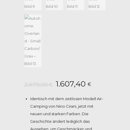
Ursprünglicher
Aktueller
1.607,40
2.679,00
€
€
Preis
Preis
Identisch mit dem zeitlosen Modell Air-
war:
ist:
Camping von Nino Cirani, jetzt mit
2.679,00 €
1.607,40 €
neuen und starken Farben. Die
Geschichte ändert lediglich das
Aussehen, um Geschmäcker und