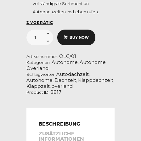
vollständigste Sortiment an
Autodachzelten ins Leben rufen.
2 VORRÄTIG
Autohome
Overland
BUY NOW
-
Small
Carbon/Grau
Menge
OLC/01
Artikelnummer:
Autohome
Autohome
Kategorien:
,
Overland
Autodachzelt
Schlagwörter:
,
Autohome
Dachzelt
Klappdachzelt
,
,
,
Klappzelt
overland
,
8817
Product ID:
BESCHREIBUNG
ZUSÄTZLICHE
INFORMATIONEN