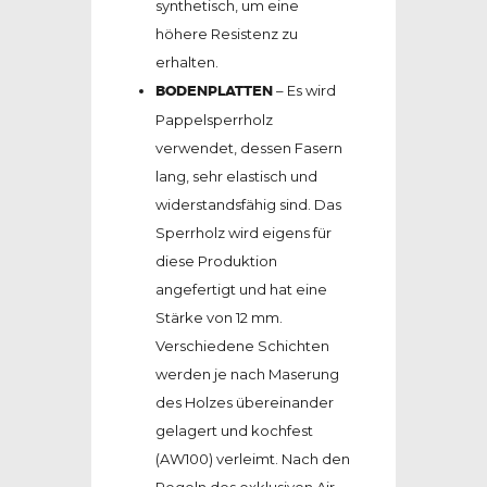
synthetisch, um eine
höhere Resistenz zu
erhalten.
BODENPLATTEN
– Es wird
Pappelsperrholz
verwendet, dessen Fasern
lang, sehr elastisch und
widerstandsfähig sind. Das
Sperrholz wird eigens für
diese Produktion
angefertigt und hat eine
Stärke von 12 mm.
Verschiedene Schichten
werden je nach Maserung
des Holzes übereinander
gelagert und kochfest
(AW100) verleimt. Nach den
Regeln des exklusiven Air-