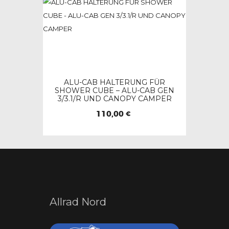
gewählt
werden
ALU-CAB HALTERUNG FÜR
SHOWER CUBE – ALU-CAB GEN
3/3.1/R UND CANOPY CAMPER
110,00
€
Allrad Nord