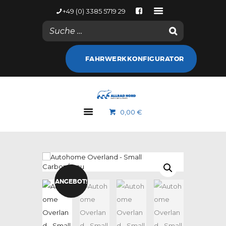
+49 (0) 3385 5719 29
NACHRICHTEN
FAHRWERKKONFIGURATOR
KONTODETAILS
WEB SHOP
ALLRAD NORD
0,00 €
MARKEN
GALERIE
NACHRICHTEN
KONTAKT
ANGEBOT!