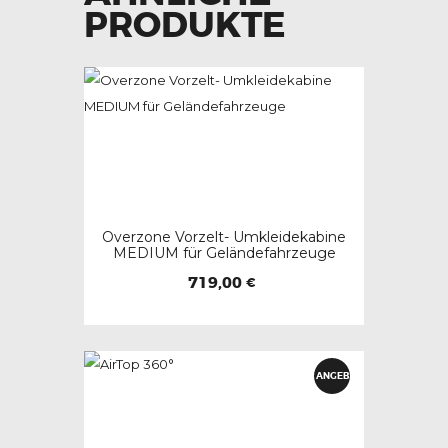
PRODUKTE
Overzone Vorzelt- Umkleidekabine
MEDIUM für Geländefahrzeuge
719,00
€
Dieses
Produkt
weist
ANGEB
mehrere
OT!
Varianten