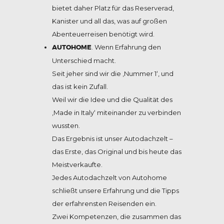
bietet daher Platz für das Reserverad,
Kanister und all das, was auf großen
Abenteuerreisen benötigt wird.
AUTOHOME
. Wenn Erfahrung den
Unterschied macht.
Seit jeher sind wir die ‚Nummer 1‘, und
das ist kein Zufall.
Weil wir die Idee und die Qualität des
‚Made in Italy‘ miteinander zu verbinden
wussten.
Das Ergebnis ist unser Autodachzelt –
das Erste, das Original und bis heute das
Meistverkaufte.
Jedes Autodachzelt von Autohome
schließt unsere Erfahrung und die Tipps
der erfahrensten Reisenden ein.
Zwei Kompetenzen, die zusammen das