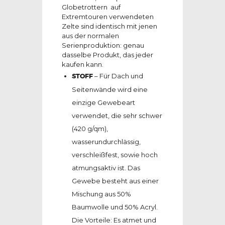
Globetrottern auf
Extremtouren verwendeten
Zelte sind identisch mit jenen
aus der normalen
Serienproduktion: genau
dasselbe Produkt, das jeder
kaufen kann.
STOFF
– Für Dach und
Seitenwände wird eine
einzige Gewebeart
verwendet, die sehr schwer
(420 g/qm),
wasserundurchlässig,
verschleißfest, sowie hoch
atmungsaktiv ist. Das
Gewebe besteht aus einer
Mischung aus 50%
Baumwolle und 50% Acryl.
Die Vorteile: Es atmet und