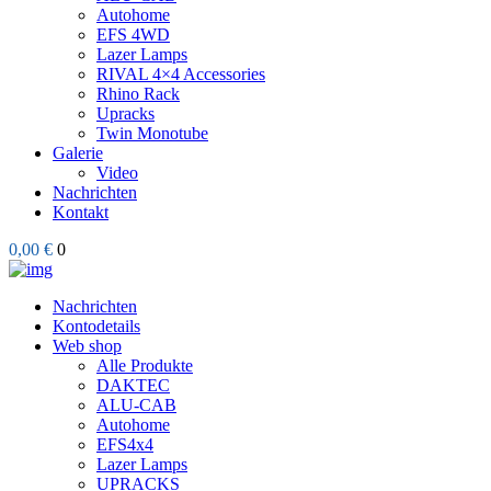
Autohome
EFS 4WD
Lazer Lamps
RIVAL 4×4 Accessories
Rhino Rack
Upracks
Twin Monotube
Galerie
Video
Nachrichten
Kontakt
0,00 €
0
Nachrichten
Kontodetails
Web shop
Alle Produkte
DAKTEC
ALU-CAB
Autohome
EFS4x4
Lazer Lamps
UPRACKS