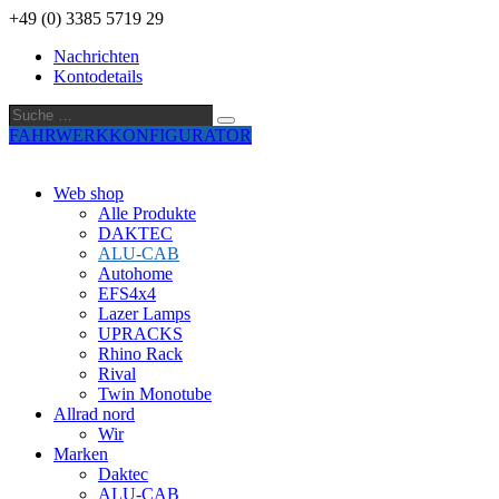
+49 (0) 3385 5719 29
Nachrichten
Kontodetails
Suche
Suche
…
FAHRWERKKONFIGURATOR
Web shop
Alle Produkte
DAKTEC
ALU-CAB
Autohome
EFS4x4
Lazer Lamps
UPRACKS
Rhino Rack
Rival
Twin Monotube
Allrad nord
Wir
Marken
Daktec
ALU-CAB