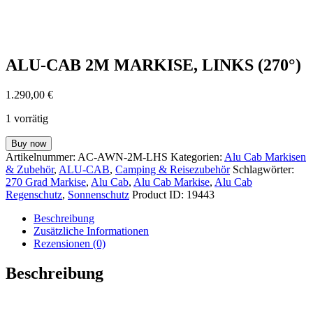
ALU-CAB 2M MARKISE, LINKS (270°)
1.290,00
€
1 vorrätig
ALU-
Buy now
CAB
Artikelnummer:
AC-AWN-2M-LHS
Kategorien:
Alu Cab Markisen
2M
& Zubehör
,
ALU-CAB
,
Camping & Reisezubehör
Schlagwörter:
MARKISE,
270 Grad Markise
,
Alu Cab
,
Alu Cab Markise
,
Alu Cab
LINKS
Regenschutz
,
Sonnenschutz
Product ID:
19443
(270°)
Menge
Beschreibung
Zusätzliche Informationen
Rezensionen (0)
Beschreibung