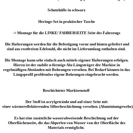
Schutzhülle in schwarz
Heringe-Set in praktischer Tasche
-> Montage für die LINKE/ FAHRERSEITE Seite des Fahrzeugs
Die
Halterungen werden
für die Befestigung vorne und hinten
geliefert und
sind aus rostfreiem Edelstahl
,
die
nicht im Lieferumfang
enthalten sind.
Die Montage kann sehr einfach
auch
mittels eigener Halterungen erfolgen.
Hierzu ist der stabile u-förmige Alu-Längsträger der Markise in
regelmäßigen Abständen mit Bohrungen versehen. Bei Bedarf können in das
Längsprofil problemlos eigene Bohrungen eingebracht werden
.
Beschichteter
Markisenstoff
D
er Stoff
ist acrylgetränkt und auf einer Seite mit
einer
wärmereflektierenden
Silberbeschichtung
versehen.
(Aluminiumgewebe)
Es hat eine zusätzliche
wasserabweisende Beschichtung
auf der
Oberflächenseite, die das Abperlen von Wasser von der Oberfläche des
Materials ermöglicht.