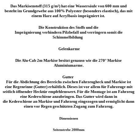
Das Markisenstoff (
315 g/m²
)
hat eine
Wassersäule von 600 mm
und
besteht
im
Grundgewebe aus 100% Polyester
(besonders elastisch)
, das mit
einem Harz auf Acrylbasis
imprägniert
ist.
Die Konstruktion des Stoffs und die
Imprägnierung
verhindern
Pilzbefall
und verringern somit die
Schimmelbildung
Gelenkarme
Die Alu-Cab 2m Markise besitzt genauso wie die 270° Markise
Aluminiumarme.
Gutter
Für die
Abdichtung
des Bereichs zwischen Fahrzeugheck und Markise ist
ein
e Regenrinne (
Gutter
)
erhältlich. Dieses ist vor allem für Fahrzeuge mit
seitlich öffnender Hecktür empfehlenswert. Für die Montage ist am Fahrzeug
eine
Kederschiene
anzubringen. Das
Gutter
wird dann in
die
Kederschiene
an Markise und Fahrzeug eingezogen und ermöglicht dann
einen vor Regen geschützten Zugang zum Fahrzeug.
Dimensionen
Seitenstrebe 2000mm