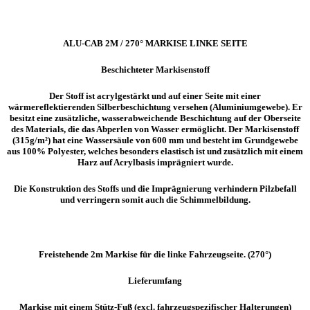
ALU-CAB 2M / 270° MARKISE LINKE SEITE
Beschichteter Markisenstoff
Der Stoff ist acrylgestärkt und auf einer Seite mit einer
wärmereflektierenden Silberbeschichtung versehen (Aluminiumgewebe). Er
besitzt eine zusätzliche, wasserabweichende Beschichtung auf der Oberseite
des Materials, die das Abperlen von Wasser ermöglicht. Der Markisenstoff
(315g/m²) hat eine Wassersäule von 600 mm und besteht im Grundgewebe
aus 100% Polyester, welches besonders elastisch ist und zusätzlich mit einem
Harz auf Acrylbasis imprägniert wurde.
Die Konstruktion des Stoffs und die Imprägnierung verhindern Pilzbefall
und verringern somit auch die Schimmelbildung.
Freistehende 2m Markise für die linke Fahrzeugseite. (270°)
Lieferumfang
Markise mit einem Stütz-Fuß (excl. fahrzeugspezifischer Halterungen)