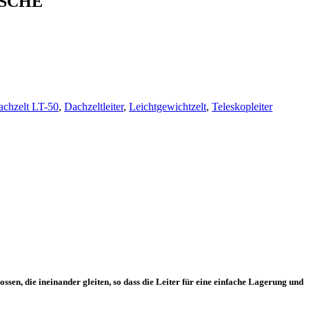
ASCHE
achzelt LT-50
,
Dachzeltleiter
,
Leichtgewichtzelt
,
Teleskopleiter
sen, die ineinander gleiten, so dass die Leiter für eine einfache Lagerung und