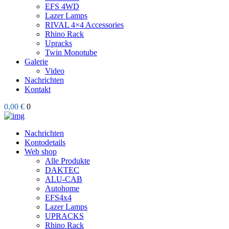
EFS 4WD
Lazer Lamps
RIVAL 4×4 Accessories
Rhino Rack
Upracks
Twin Monotube
Galerie
Video
Nachrichten
Kontakt
0,00 €
0
Nachrichten
Kontodetails
Web shop
Alle Produkte
DAKTEC
ALU-CAB
Autohome
EFS4x4
Lazer Lamps
UPRACKS
Rhino Rack