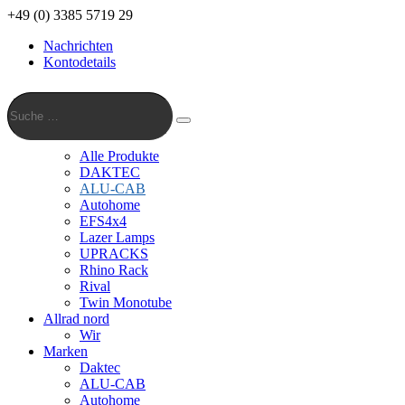
+49 (0) 3385 5719 29
Nachrichten
Kontodetails
Suche
…
Suche
Alle Produkte
DAKTEC
ALU-CAB
Autohome
EFS4x4
Lazer Lamps
UPRACKS
Rhino Rack
Rival
Twin Monotube
Allrad nord
Wir
Marken
Daktec
ALU-CAB
Autohome