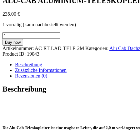
ALU-CAB ALUMINIUM-TELESKOPLEI
235,00
€
1 vorrätig (kann nachbestellt werden)
ALU-
CAB
Buy now
ALUMINIUM-
Artikelnummer:
AC-RT-LAD-TELE-2M
Kategorien:
Alu Cab Dachz
TELESKOPLEITER
Product ID:
19043
FÜR
DACHZELT
Beschreibung
2
Zusätzliche Informationen
METER
Rezensionen (0)
MIT
TASCHE
Beschreibung
Menge
Die Alu-Cab
Teleskopleiter
ist eine tragbare Leiter, die auf
2,0 m
verlängert we