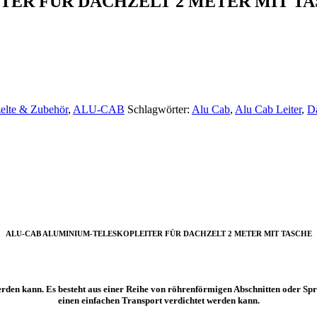
TER FÜR DACHZELT 2 METER MIT T
elte & Zubehör
,
ALU-CAB
Schlagwörter:
Alu Cab
,
Alu Cab Leiter
,
D
ALU-CAB ALUMINIUM-TELESKOPLEITER FÜR DACHZELT 2 METER MIT TASCHE
rden kann. Es besteht aus einer Reihe von röhrenförmigen Abschnitten oder Spros
einen einfachen Transport verdichtet werden kann.