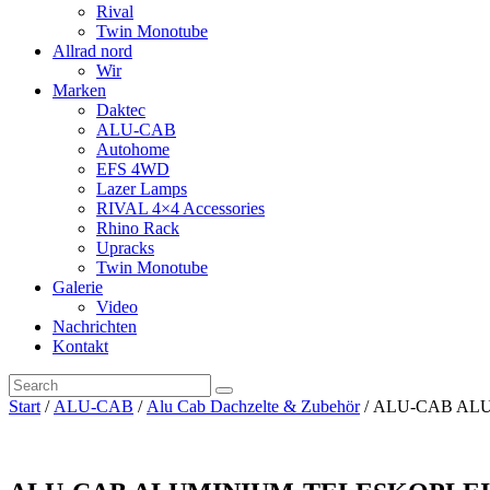
Rival
Twin Monotube
Allrad nord
Wir
Marken
Daktec
ALU-CAB
Autohome
EFS 4WD
Lazer Lamps
RIVAL 4×4 Accessories
Rhino Rack
Upracks
Twin Monotube
Galerie
Video
Nachrichten
Kontakt
Start
/
ALU-CAB
/
Alu Cab Dachzelte & Zubehör
/ ALU-CAB AL