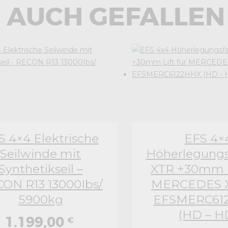
 AUCH GEFALLEN
S 4×4 Elektrische
EFS 4×
Seilwinde mit
Höherlegungs
Synthetikseil –
XTR +30mm Li
ON R13 13000Ibs/
MERCEDES X
5900kg
EFSMERC61
(HD – H
1.199,00
€