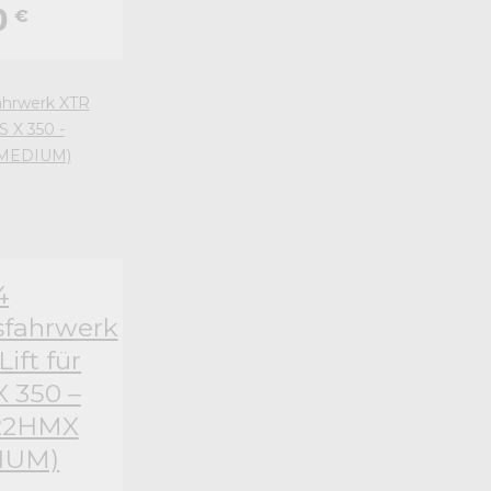
0
€
4
fahrwerk
ft für
 350 –
22HMX
IUM)