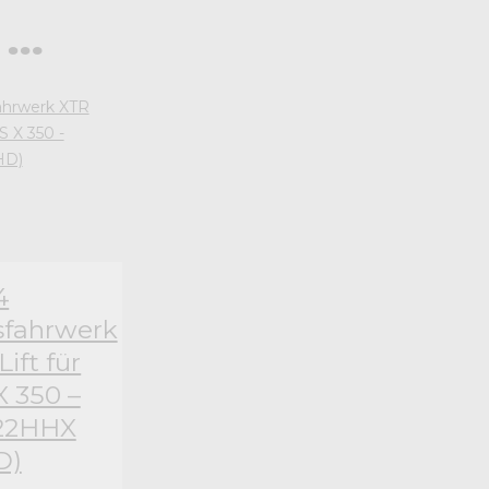
 …
4
fahrwerk
ft für
 350 –
22HHX
D)