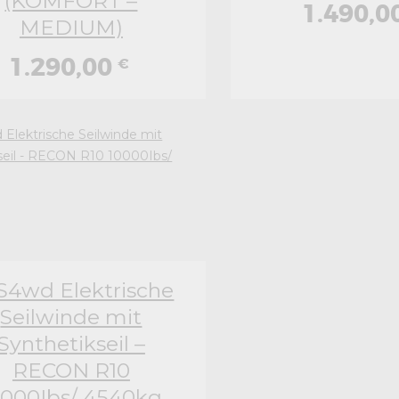
(KOMFORT –
1.490,0
MEDIUM)
1.290,00
€
S4wd Elektrische
Seilwinde mit
Synthetikseil –
RECON R10
0000Ibs/ 4540kg