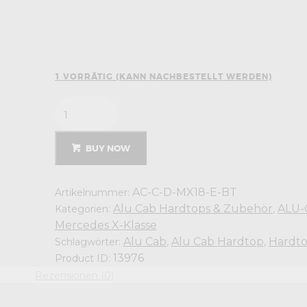
1 VORRÄTIG (KANN NACHBESTELLT WERDEN)
Alu-
Cab
Hardtop
EXPLORER
für
BUY NOW
Mercedes
X-
Klasse
schwarz
/
AC-C-D-MX18-E-BT
Artikelnummer:
geriffelt
Menge
Alu Cab Hardtops & Zubehör
ALU-
Kategorien:
,
Mercedes X-Klasse
Alu Cab
Alu Cab Hardtop
Hardt
Schlagwörter:
,
,
13976
Product ID:
Rezensionen (0)