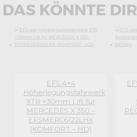
DAS KÖNNTE DIR
EFS 4×4
EF
Höherlegungsfahrwerk
XTR +30mm Lift für
MERCEDES X 350 –
REC
EFSMERC6122LHX
(KOMFORT – HD)