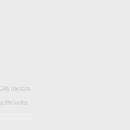
CAB
Hardtop
,
op Mercedes