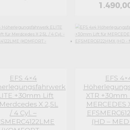
1.490,0
EFS 4×4
EFS 4×
erlegungsfahrwerk
Höherlegungs
LITE +30mm Lift
XTR +30mm Li
 Merdcedes X 2,5L
MERCEDES X
/ 4 Cyl. –
EFSMERC61
FSMERC4122LME
(HD – MED