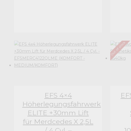
Out of stock
EFS 4×4
EF
Höherlegungsfahrwerk
ELITE +30mm Lift
für Merdcedes X 2,5L
/ 4 Cyl. –
1