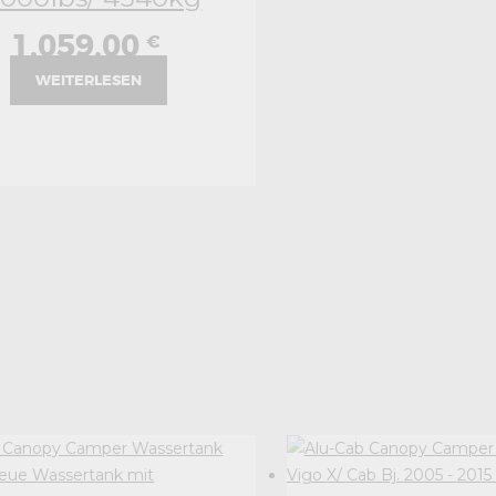
1.059,00
€
WEITERLESEN