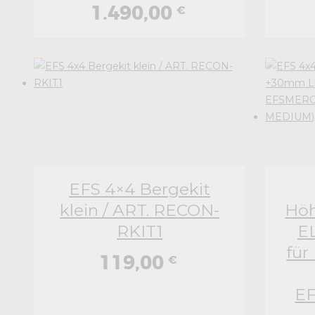
1.490,00
€
EFS 4×4 Bergekit
klein / ART. RECON-
Höh
RKIT1
E
für
119,00
€
E