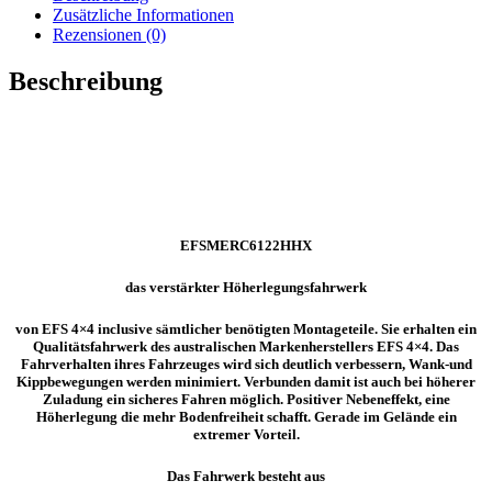
X
Zusätzliche Informationen
350
Rezensionen (0)
-
EFSMERC6122HHX
Beschreibung
(HD
-
HD)
Menge
EFSMERC6122HHX
das verstärkter Höherlegungsfahrwerk
von EFS 4×4 inclusive sämtlicher benötigten Montageteile. Sie erhalten ein
Qualitätsfahrwerk des australischen Markenherstellers EFS 4×4. Das
Fahrverhalten ihres Fahrzeuges wird sich deutlich verbessern, Wank-und
Kippbewegungen werden minimiert. Verbunden damit ist auch bei höherer
Zuladung ein sicheres Fahren möglich. Positiver Nebeneffekt, eine
Höherlegung die mehr Bodenfreiheit schafft. Gerade im Gelände ein
extremer Vorteil.
Das Fahrwerk besteht aus