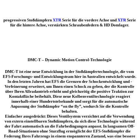
progressiven Stoßdämpfern
XTR
Serie für die vordere Achse und
XTR
Serie
für die hintere Achse, verstärkten Schraubenfedern & HD Domlager.
DMC-T – Dynamic Motion Control-Technologie
DMC-T ist eine neue Entwicklung in der Stoßdämpfertechnologie, die vom
EFS-Forschungs- und Entwicklungsteam hier in Australien entwickelt wurde.
In den letzten Jahren hat EFS die Grenzen der Schockentwicklung und -
Verfeinerung erweitert, um Ihnen einen Schock zu geben, der die Kontrolle
über Ihren Allradantrieb erhöht und gleichzeitig die positive Traktion zur
Kontaktfläche beibehält. Diese neue Kolbenventiltechnologie reagiert
innerhalb einer Hundertstelsekunde und sorgt für die automatische
Anpassung der Stoßdämpfer “on the fly”, wodurch Sie die Kontrolle
behalten.
Einfacher ausgedrückt: Dieses Ventilsystem verzichtet auf die Verwendung
von extern einstellbaren Stoßdämpfern, da sich diese Technologie während
der Fahrt automatisch an die Fahrbedingungen anpasst. In langsamen Off-
Road-Situationen ohne Sturzflug ermöglicht der EFS-Stoßdämpfer die
Federung Ihres Fahrzeugs in einem enspannteren Zustand, was eine bessere