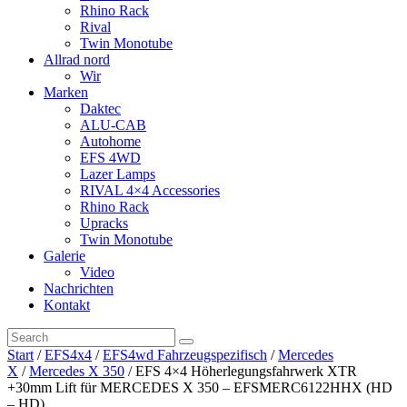
Rhino Rack
Rival
Twin Monotube
Allrad nord
Wir
Marken
Daktec
ALU-CAB
Autohome
EFS 4WD
Lazer Lamps
RIVAL 4×4 Accessories
Rhino Rack
Upracks
Twin Monotube
Galerie
Video
Nachrichten
Kontakt
Start
/
EFS4x4
/
EFS4wd Fahrzeugspezifisch
/
Mercedes
X
/
Mercedes X 350
/ EFS 4×4 Höherlegungsfahrwerk XTR
+30mm Lift für MERCEDES X 350 – EFSMERC6122HHX (HD
– HD)