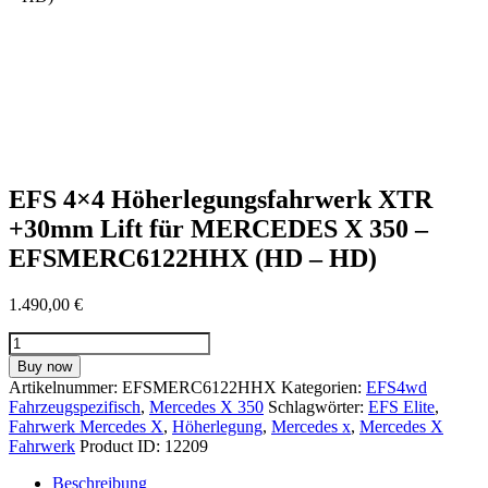
EFS 4×4 Höherlegungsfahrwerk XTR
+30mm Lift für MERCEDES X 350 –
EFSMERC6122HHX (HD – HD)
1.490,00
€
EFS
4x4
Buy now
Höherlegungsfahrwerk
Artikelnummer:
EFSMERC6122HHX
Kategorien:
EFS4wd
XTR
Fahrzeugspezifisch
,
Mercedes X 350
Schlagwörter:
EFS Elite
,
+30mm
Fahrwerk Mercedes X
,
Höherlegung
,
Mercedes x
,
Mercedes X
Lift
Fahrwerk
Product ID:
12209
für
MERCEDES
Beschreibung