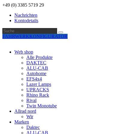
+49 (0) 3385 5719 29
Nachrichten
Kontodetails
Suche
Suche
…
FAHRWERKKONFIGURATOR
Web shop
Alle Produkte
DAKTEC
ALU-CAB
Autohome
EFS4x4
Lazer Lamps
UPRACKS
Rhino Rack
Rival
Twin Monotube
Allrad nord
Wir
Marken
Daktec
ALU-CAB