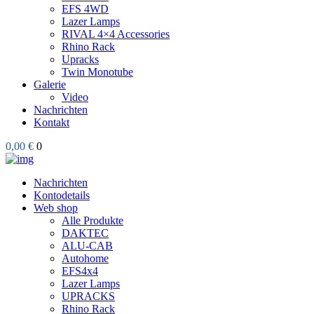
EFS 4WD
Lazer Lamps
RIVAL 4×4 Accessories
Rhino Rack
Upracks
Twin Monotube
Galerie
Video
Nachrichten
Kontakt
0,00 €
0
Nachrichten
Kontodetails
Web shop
Alle Produkte
DAKTEC
ALU-CAB
Autohome
EFS4x4
Lazer Lamps
UPRACKS
Rhino Rack