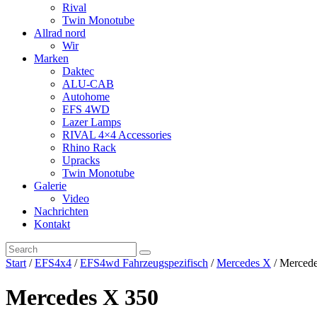
Rival
Twin Monotube
Allrad nord
Wir
Marken
Daktec
ALU-CAB
Autohome
EFS 4WD
Lazer Lamps
RIVAL 4×4 Accessories
Rhino Rack
Upracks
Twin Monotube
Galerie
Video
Nachrichten
Kontakt
Start
/
EFS4x4
/
EFS4wd Fahrzeugspezifisch
/
Mercedes X
/ Merced
Mercedes X 350