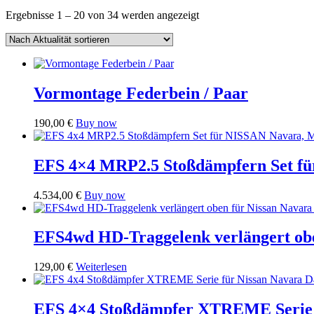
Nach
Ergebnisse 1 – 20 von 34 werden angezeigt
Aktualität
sortiert
Vormontage Federbein / Paar
190,00
€
Buy now
EFS 4×4 MRP2.5 Stoßdämpfern Set fü
4.534,00
€
Buy now
EFS4wd HD-Traggelenk verlängert obe
129,00
€
Weiterlesen
EFS 4×4 Stoßdämpfer XTREME Serie f