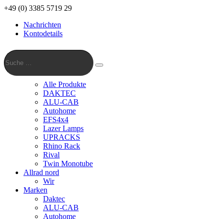
+49 (0) 3385 5719 29
Nachrichten
Kontodetails
Suche
…
Suche
Alle Produkte
DAKTEC
ALU-CAB
Autohome
EFS4x4
Lazer Lamps
UPRACKS
Rhino Rack
Rival
Twin Monotube
Allrad nord
Wir
Marken
Daktec
ALU-CAB
Autohome