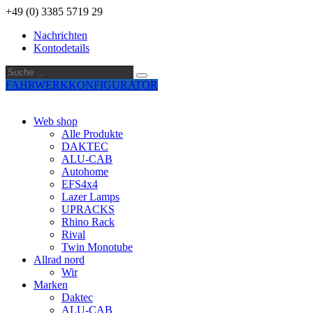
+49 (0) 3385 5719 29
Nachrichten
Kontodetails
Suche
Suche
…
FAHRWERKKONFIGURATOR
Web shop
Alle Produkte
DAKTEC
ALU-CAB
Autohome
EFS4x4
Lazer Lamps
UPRACKS
Rhino Rack
Rival
Twin Monotube
Allrad nord
Wir
Marken
Daktec
ALU-CAB