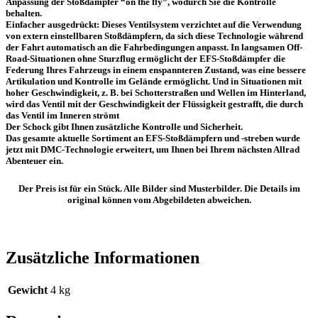
Anpassung der Stoßdämpfer “on the fly”, wodurch Sie die Kontrolle
behalten.
Einfacher ausgedrückt: Dieses Ventilsystem verzichtet auf die Verwendung
von extern einstellbaren Stoßdämpfern, da sich diese Technologie während
der Fahrt automatisch an die Fahrbedingungen anpasst. In langsamen Off-
Road-Situationen ohne Sturzflug ermöglicht der EFS-Stoßdämpfer die
Federung Ihres Fahrzeugs in einem enspannteren Zustand, was eine bessere
Artikulation und Kontrolle im Gelände ermöglicht. Und in Situationen mit
hoher Geschwindigkeit, z. B. bei Schotterstraßen und Wellen im Hinterland,
wird das Ventil mit der Geschwindigkeit der Flüssigkeit gestrafft, die durch
das Ventil im Inneren strömt
Der Schock gibt Ihnen zusätzliche Kontrolle und Sicherheit.
Das gesamte aktuelle Sortiment an EFS-Stoßdämpfern und -streben wurde
jetzt mit DMC-Technologie erweitert, um Ihnen bei Ihrem nächsten Allrad
Abenteuer ein.
Der Preis ist für ein Stück. Alle Bilder sind Musterbilder. Die Details im
original können vom Abgebildeten abweichen.
Zusätzliche Informationen
Gewicht
4 kg