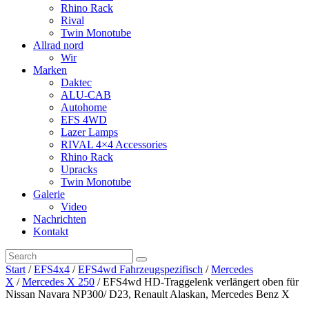
Rhino Rack
Rival
Twin Monotube
Allrad nord
Wir
Marken
Daktec
ALU-CAB
Autohome
EFS 4WD
Lazer Lamps
RIVAL 4×4 Accessories
Rhino Rack
Upracks
Twin Monotube
Galerie
Video
Nachrichten
Kontakt
Start
/
EFS4x4
/
EFS4wd Fahrzeugspezifisch
/
Mercedes
X
/
Mercedes X 250
/ EFS4wd HD-Traggelenk verlängert oben für
Nissan Navara NP300/ D23, Renault Alaskan, Mercedes Benz X