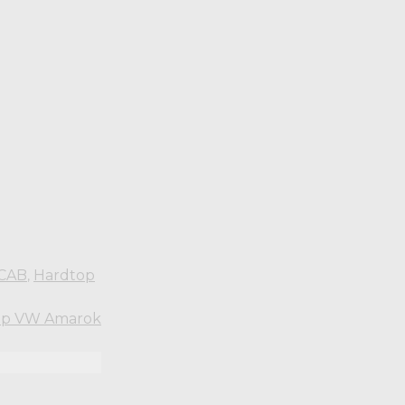
CAB
Hardtop
,
op VW Amarok