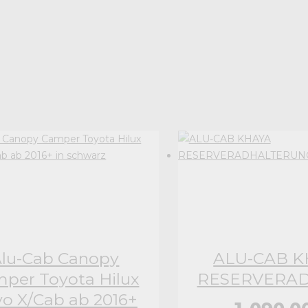
lu-Cab Canopy
ALU-CAB K
per Toyota Hilux
RESERVERA
o X/Cab ab 2016+