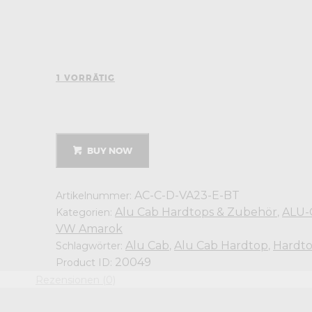
1 VORRÄTIG
Alu-
Cab
Hardtop
Explorer
VW
BUY NOW
Amarok
2023+
Doppelkabine
schwarz/
geriffelt
AC-C-D-VA23-E-BT
Artikelnummer:
Menge
Alu Cab Hardtops & Zubehör
ALU-
Kategorien:
,
VW Amarok
Alu Cab
Alu Cab Hardtop
Hardt
Schlagwörter:
,
,
20049
Product ID:
Rezensionen (0)