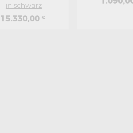
1.090,0
in schwarz
15.330,00
€