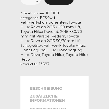
Distanzkit
für
Toyota
Hilux
REVO
10-1108
Artikelnummer:
/
EFS4wd
Kategorien:
Art.10-
Fahrwerkskomponenten
Toyota
1108
,
Menge
Hilux Revo ab 2015 / +50 mm Lift
,
Toyota Hilux Revo ab 2015 +50/70
mm mit Parabel Federn
Toyota
,
Hilux Revo ab 2015 50/70mm Lift
Fahrwerk Toyota Hilux
Schlagwörter:
,
Höherlegung Hilux
Höherlegung
,
Hilux Revo
Toyota Hilux
Toyota Hilux
,
,
Revo
13587
Product ID:
BESCHREIBUNG
ZUSÄTZLICHE
INFORMATIONEN