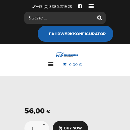
+49 (0) 3385 5719 29
NACHRICHTEN
FAHRWERKKONFIGURATOR
KONTODETAILS
WEB SHOP
ALLRAD NORD
0,00 €
MARKEN
GALERIE
NACHRICHTEN
KONTAKT
56,00
€
EFS
4x4
BUY NOW