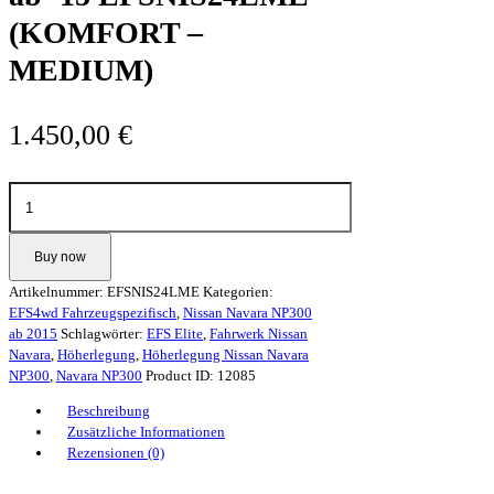
(KOMFORT –
MEDIUM)
1.450,00
€
EFS
4x4
Höherlegungsfahrwerk
ELITE
Buy now
+35mm
Artikelnummer:
EFSNIS24LME
Kategorien:
für
EFS4wd Fahrzeugspezifisch
,
Nissan Navara NP300
Nissan
ab 2015
Schlagwörter:
EFS Elite
,
Fahrwerk Nissan
Navara
Navara
,
Höherlegung
,
Höherlegung Nissan Navara
NP300
NP300
,
Navara NP300
Product ID:
12085
ab
'15
Beschreibung
EFSNIS24LME
Zusätzliche Informationen
(KOMFORT
Rezensionen (0)
-
MEDIUM)