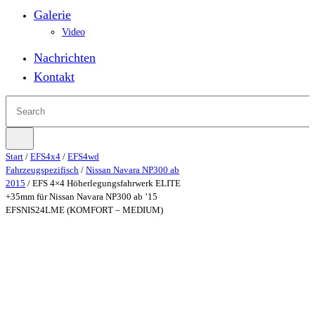
Galerie
Video
Nachrichten
Kontakt
Start
/
EFS4x4
/
EFS4wd
Fahrzeugspezifisch
/
Nissan Navara NP300 ab
2015
/ EFS 4×4 Höherlegungsfahrwerk ELITE
+35mm für Nissan Navara NP300 ab ’15
EFSNIS24LME (KOMFORT – MEDIUM)