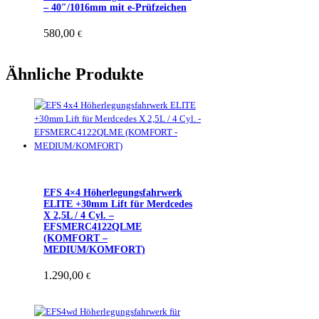
– 40″/1016mm mit e-Prüfzeichen
580,00
€
Ähnliche Produkte
EFS 4×4 Höherlegungsfahrwerk
ELITE +30mm Lift für Merdcedes
X 2,5L / 4 Cyl. –
EFSMERC4122QLME
(KOMFORT –
MEDIUM/KOMFORT)
1.290,00
€