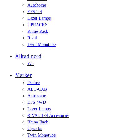
Autohome
EFS4x4
Lazer Lamps
UPRACKS
Rhino Rack
Rival
Twin Monotube
Allrad nord
Wir
Marken
Daktec
ALU-CAB
Autohome
EFS 4WD
Lazer Lamps
RIVAL 4×4 Accessories
Rhino Rack
Upracks
Twin Monotube