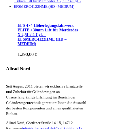
EFS 4×4 Höherlegungsfahrwerk
ELITE +30mm Lift für Merdcedes
X 2,5L / 4 Cyl. –
EFSMERC4122HME (HD –
MEDIUM)
1.290,00
€
Allrad Nord
Seit August 2011 bieten wir exklusive Ersatzteile
und Zubehör für Geländewagen an.
Unsere langjährige Erfahrung im Bereich der
Geländewagentechnik garantiert Ihnen die Auswahl
der besten Komponenten und einen qualifizierten
Einbau.
Allrad Nord, Göttliner Straße 14-15, 14712
Rathenow
info@allrad-nord.de
+49 (0) 3385 5719