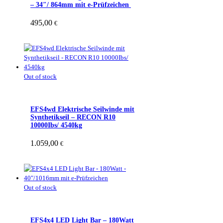
– 34″/ 864mm mit e-Prüfzeichen
495,00
€
Out of stock
EFS4wd Elektrische Seilwinde mit
Synthetikseil – RECON R10
10000Ibs/ 4540kg
1.059,00
€
Out of stock
EFS4x4 LED Light Bar – 180Watt