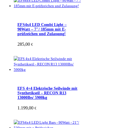
EFS4x4 LED Combi Light –
90Watt – 7″/ 185mm mit E-
prüfzeichen und Zulassung!
285,00
€
EFS 4×4 Elektrische Seilwinde mit
Synthetikseil – RECON R13
13000Ibs/ 5900kg
1.199,00
€