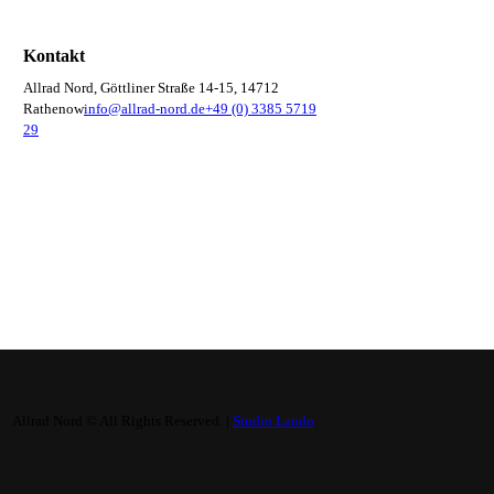
Kontakt
Allrad Nord, Göttliner Straße 14-15, 14712
Rathenow
info@allrad-nord.de
+49 (0) 3385 5719
29
Allrad Nord © All Rights Reserved. |
Studio Lando