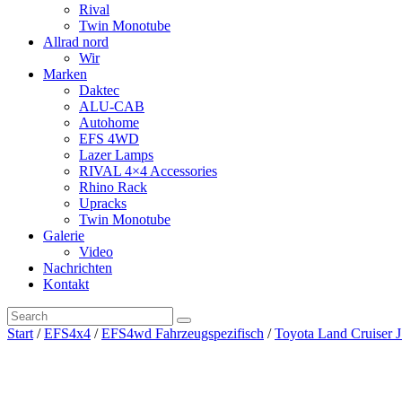
Rival
Twin Monotube
Allrad nord
Wir
Marken
Daktec
ALU-CAB
Autohome
EFS 4WD
Lazer Lamps
RIVAL 4×4 Accessories
Rhino Rack
Upracks
Twin Monotube
Galerie
Video
Nachrichten
Kontakt
Start
/
EFS4x4
/
EFS4wd Fahrzeugspezifisch
/
Toyota Land Cruiser 