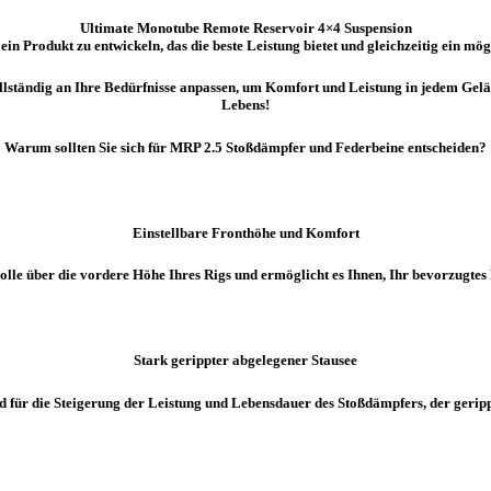
Ultimate Monotube Remote Reservoir 4×4 Suspension
in Produkt zu entwickeln, das die beste Leistung bietet und gleichzeitig ein mög
 vollständig an Ihre Bedürfnisse anpassen, um Komfort und Leistung in jedem G
Lebens!
Warum sollten Sie sich für MRP 2.5 Stoßdämpfer und Federbeine entscheiden?
Einstellbare Fronthöhe und Komfort
olle über die vordere Höhe Ihres Rigs und ermöglicht es Ihnen, Ihr bevorzugtes 
Stark gerippter abgelegener Stausee
d für die Steigerung der Leistung und Lebensdauer des Stoßdämpfers, der gerip