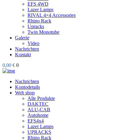
EFS 4WD
Lazer Lamps
RIVAL 4×4 Accessories
Rhino Rack
Upracks
Twin Monotube
Galerie
Video
Nachrichten
Kontakt
0,00 €
0
Nachrichten
Kontodetails
Web shop
Alle Produkte
DAKTEC
ALU-CAB
Autohome
EFS4x4
Lazer Lamps
UPRACKS
Rhino Rack