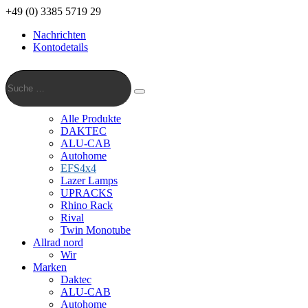
+49 (0) 3385 5719 29
Nachrichten
Kontodetails
Suche
…
Suche
Alle Produkte
DAKTEC
ALU-CAB
Autohome
EFS4x4
Lazer Lamps
UPRACKS
Rhino Rack
Rival
Twin Monotube
Allrad nord
Wir
Marken
Daktec
ALU-CAB
Autohome