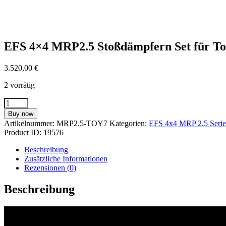
EFS 4×4 MRP2.5 Stoßdämpfern Set für Toy
3.520,00
€
2 vorrätig
EFS
4x4
Buy now
MRP2.5
Artikelnummer:
MRP2.5-TOY7
Kategorien:
EFS 4x4 MRP 2.5 Serie
Stoßdämpfern
Product ID:
19576
Set
für
Beschreibung
Toyota
Zusätzliche Informationen
Land
Rezensionen (0)
Cruiser
J7
Beschreibung
/
76,78,79
Menge