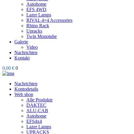
Autohome
EFS 4WD
Lazer Lamps
RIVAL 4×4 Accessories
Rhino Rack
Upracks
Twin Monotube
Galerie
Video
Nachrichten
Kontakt
0,00 €
0
Nachrichten
Kontodetails
Web shop
Alle Produkte
DAKTEC
ALU-CAB
Autohome
EFS4x4
Lazer Lamps
UPRACKS