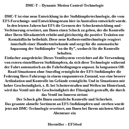
DMC-T – Dynamic Motion Control-Technologie
DMC-T ist eine neue Entwicklung in der Stoßdämpfertechnologie, die vom
EFS-Forschungs- und Entwicklungsteam hier in Australien entwickelt wurde.
In den letzten Jahren hat EFS die Grenzen der Schockentwicklung und -
Verfeinerung erweitert, um Ihnen einen Schock zu geben, der die Kontrolle
über Ihren Allradantrieb erhöht und gleichzeitig die positive Traktion zur
Kontaktfläche beibehält. Diese neue Kolbenventiltechnologie reagiert
innerhalb einer Hundertstelsekunde und sorgt für die automatische
Anpassung der Stoßdämpfer “on the fly”, wodurch Sie die Kontrolle
behalten.
Einfacher ausgedrückt: Dieses Ventilsystem verzichtet auf die Verwendung
von extern einstellbaren Stoßdämpfern, da sich diese Technologie während
der Fahrt automatisch an die Fahrbedingungen anpasst. In langsamen Off-
Road-Situationen ohne Sturzflug ermöglicht der EFS-Stoßdämpfer die
Federung Ihres Fahrzeugs in einem enspannteren Zustand, was eine bessere
Artikulation und Kontrolle im Gelände ermöglicht. Und in Situationen mit
hoher Geschwindigkeit, z. B. bei Schotterstraßen und Wellen im Hinterland,
wird das Ventil mit der Geschwindigkeit der Flüssigkeit gestrafft, die durch
das Ventil im Inneren strömt
Der Schock gibt Ihnen zusätzliche Kontrolle und Sicherheit.
Das gesamte aktuelle Sortiment an EFS-Stoßdämpfern und -streben wurde
jetzt mit DMC-Technologie erweitert, um Ihnen bei Ihrem nächsten Allrad
Abenteuer ein
Hersteller – EFS4wd