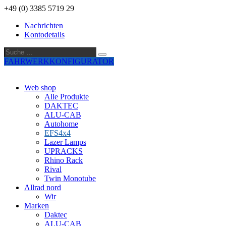
+49 (0) 3385 5719 29
Nachrichten
Kontodetails
Suche
Suche
…
FAHRWERKKONFIGURATOR
Web shop
Alle Produkte
DAKTEC
ALU-CAB
Autohome
EFS4x4
Lazer Lamps
UPRACKS
Rhino Rack
Rival
Twin Monotube
Allrad nord
Wir
Marken
Daktec
ALU-CAB