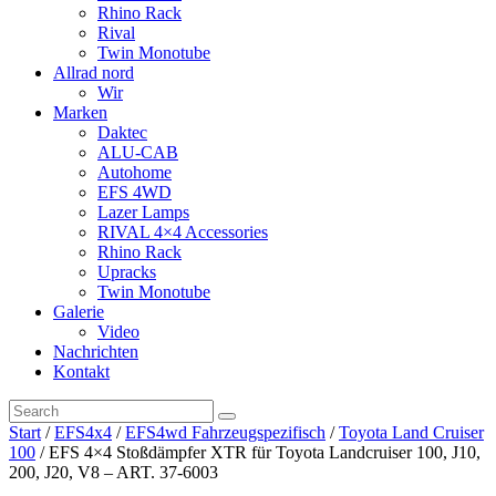
Rhino Rack
Rival
Twin Monotube
Allrad nord
Wir
Marken
Daktec
ALU-CAB
Autohome
EFS 4WD
Lazer Lamps
RIVAL 4×4 Accessories
Rhino Rack
Upracks
Twin Monotube
Galerie
Video
Nachrichten
Kontakt
Start
/
EFS4x4
/
EFS4wd Fahrzeugspezifisch
/
Toyota Land Cruiser
100
/ EFS 4×4 Stoßdämpfer XTR für Toyota Landcruiser 100, J10,
200, J20, V8 – ART. 37-6003