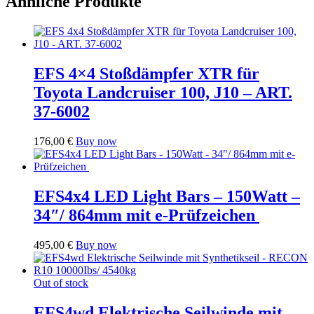
Ähnliche Produkte
EFS 4×4 Stoßdämpfer XTR für
Toyota Landcruiser 100, J10 – ART.
37-6002
176,00
€
Buy now
EFS4x4 LED Light Bars – 150Watt –
34″/ 864mm mit e-Prüfzeichen
495,00
€
Buy now
Out of stock
EFS4wd Elektrische Seilwinde mit