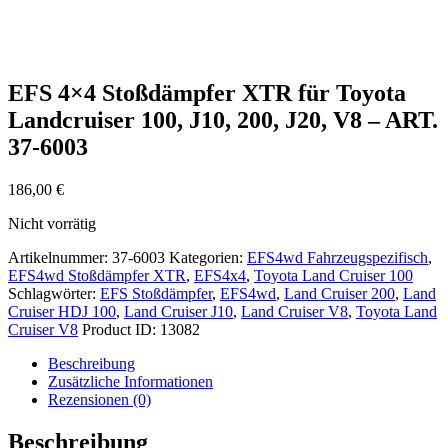
EFS 4×4 Stoßdämpfer XTR für Toyota
Landcruiser 100, J10, 200, J20, V8 – ART.
37-6003
186,00
€
Nicht vorrätig
Artikelnummer:
37-6003
Kategorien:
EFS4wd Fahrzeugspezifisch
,
EFS4wd Stoßdämpfer XTR
,
EFS4x4
,
Toyota Land Cruiser 100
Schlagwörter:
EFS Stoßdämpfer
,
EFS4wd
,
Land Cruiser 200
,
Land
Cruiser HDJ 100
,
Land Cruiser J10
,
Land Cruiser V8
,
Toyota Land
Cruiser V8
Product ID:
13082
Beschreibung
Zusätzliche Informationen
Rezensionen (0)
Beschreibung