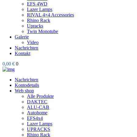
EFS 4WD
Lazer Lamps
RIVAL 4×4 Accessories
Rhino Rack
Upracks
Twin Monotube
Galerie
Video
Nachrichten
Kontakt
0,00 €
0
Nachrichten
Kontodetails
Web shop
Alle Produkte
DAKTEC
ALU-CAB
Autohome
EFS4x4
Lazer Lamps
UPRACKS
Rhino Rack