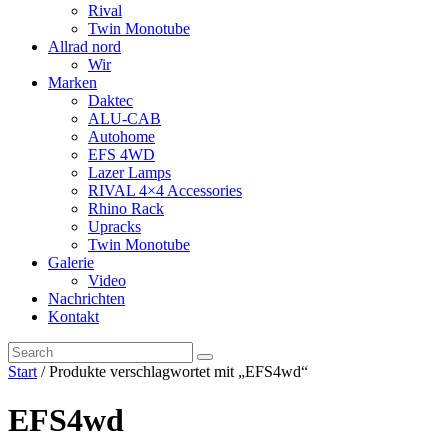
Rival
Twin Monotube
Allrad nord
Wir
Marken
Daktec
ALU-CAB
Autohome
EFS 4WD
Lazer Lamps
RIVAL 4×4 Accessories
Rhino Rack
Upracks
Twin Monotube
Galerie
Video
Nachrichten
Kontakt
Start
/ Produkte verschlagwortet mit „EFS4wd“
EFS4wd