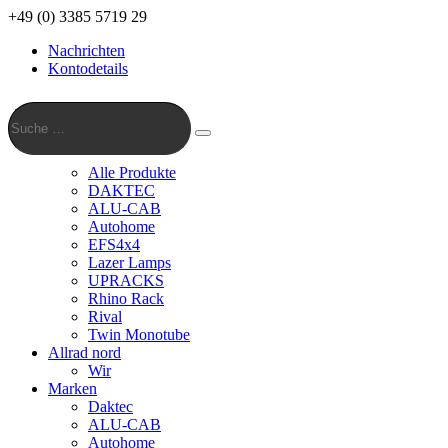
+49 (0) 3385 5719 29
Nachrichten
Kontodetails
Suche
…
Suche
Alle Produkte
DAKTEC
ALU-CAB
Autohome
EFS4x4
Lazer Lamps
UPRACKS
Rhino Rack
Rival
Twin Monotube
Allrad nord
Wir
Marken
Daktec
ALU-CAB
Autohome