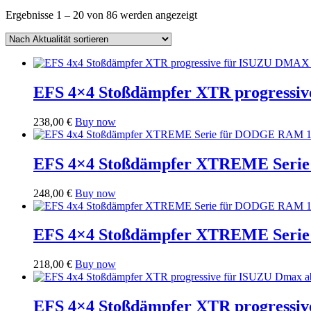
Nach
Ergebnisse 1 – 20 von 86 werden angezeigt
Aktualität
sortiert
EFS 4×4 Stoßdämpfer XTR progressi
238,00
€
Buy now
EFS 4×4 Stoßdämpfer XTREME Seri
248,00
€
Buy now
EFS 4×4 Stoßdämpfer XTREME Serie
218,00
€
Buy now
EFS 4×4 Stoßdämpfer XTR progressiv