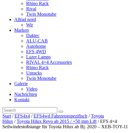
Rhino Rack
Rival
Twin Monotube
Allrad nord
Wir
Marken
Daktec
ALU-CAB
Autohome
EFS 4WD
Lazer Lamps
RIVAL 4×4 Accessories
Rhino Rack
Upracks
Twin Monotube
Galerie
Video
Nachrichten
Kontakt
Start
/
EFS4x4
/
EFS4wd Fahrzeugspezifisch
/
Toyota
Hilux
/
Toyota Hilux Revo ab 2015 / +50 mm Lift
/ EFS 4×4
Seilwindestoßstange für Toyota Hilux ab Bj. 2020 – XEB-TOY-11