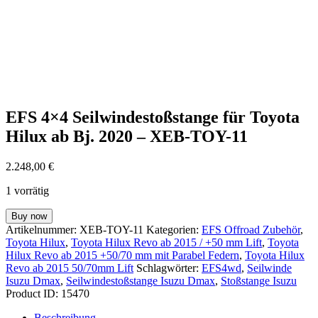
EFS 4×4 Seilwindestoßstange für Toyota
Hilux ab Bj. 2020 – XEB-TOY-11
2.248,00
€
1 vorrätig
EFS
Buy now
4x4
Artikelnummer:
XEB-TOY-11
Kategorien:
EFS Offroad Zubehör
,
Seilwindestoßstange
Toyota Hilux
,
Toyota Hilux Revo ab 2015 / +50 mm Lift
,
Toyota
für
Hilux Revo ab 2015 +50/70 mm mit Parabel Federn
,
Toyota Hilux
Toyota
Revo ab 2015 50/70mm Lift
Schlagwörter:
EFS4wd
,
Seilwinde
Hilux
Isuzu Dmax
,
Seilwindestoßstange Isuzu Dmax
,
Stoßstange Isuzu
ab
Product ID:
15470
Bj.
2020
Beschreibung