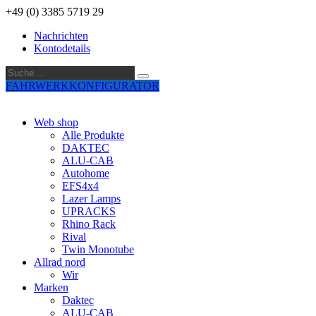
+49 (0) 3385 5719 29
Nachrichten
Kontodetails
Suche
Suche
…
FAHRWERKKONFIGURATOR
Web shop
Alle Produkte
DAKTEC
ALU-CAB
Autohome
EFS4x4
Lazer Lamps
UPRACKS
Rhino Rack
Rival
Twin Monotube
Allrad nord
Wir
Marken
Daktec
ALU-CAB