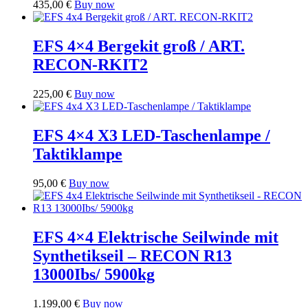
435,00
€
Buy now
EFS 4×4 Bergekit groß / ART.
RECON-RKIT2
225,00
€
Buy now
EFS 4×4 X3 LED-Taschenlampe /
Taktiklampe
95,00
€
Buy now
EFS 4×4 Elektrische Seilwinde mit
Synthetikseil – RECON R13
13000Ibs/ 5900kg
1.199,00
€
Buy now