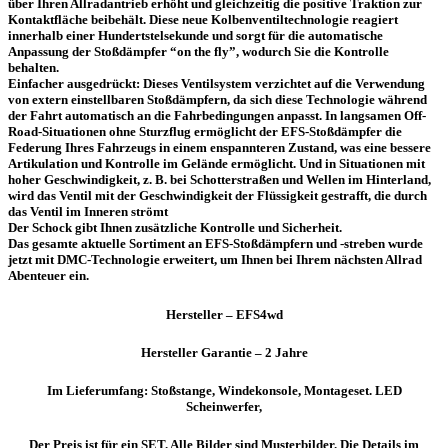
über Ihren Allradantrieb erhöht und gleichzeitig die positive Traktion zur
Kontaktfläche beibehält. Diese neue Kolbenventiltechnologie reagiert
innerhalb einer Hundertstelsekunde und sorgt für die automatische
Anpassung der Stoßdämpfer “on the fly”, wodurch Sie die Kontrolle
behalten.
Einfacher ausgedrückt: Dieses Ventilsystem verzichtet auf die Verwendung
von extern einstellbaren Stoßdämpfern, da sich diese Technologie während
der Fahrt automatisch an die Fahrbedingungen anpasst. In langsamen Off-
Road-Situationen ohne Sturzflug ermöglicht der EFS-Stoßdämpfer die
Federung Ihres Fahrzeugs in einem enspannteren Zustand, was eine bessere
Artikulation und Kontrolle im Gelände ermöglicht. Und in Situationen mit
hoher Geschwindigkeit, z. B. bei Schotterstraßen und Wellen im Hinterland,
wird das Ventil mit der Geschwindigkeit der Flüssigkeit gestrafft, die durch
das Ventil im Inneren strömt
Der Schock gibt Ihnen zusätzliche Kontrolle und Sicherheit.
Das gesamte aktuelle Sortiment an EFS-Stoßdämpfern und -streben wurde
jetzt mit DMC-Technologie erweitert, um Ihnen bei Ihrem nächsten Allrad
Abenteuer ein.
Hersteller – EFS4wd
Hersteller Garantie – 2 Jahre
Im Lieferumfang: Stoßstange, Windekonsole, Montageset. LED
Scheinwerfer,
Der Preis ist für ein SET. Alle Bilder sind Musterbilder. Die Details im