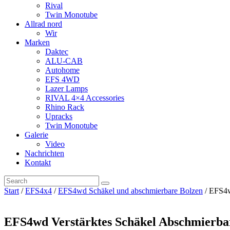
Rival
Twin Monotube
Allrad nord
Wir
Marken
Daktec
ALU-CAB
Autohome
EFS 4WD
Lazer Lamps
RIVAL 4×4 Accessories
Rhino Rack
Upracks
Twin Monotube
Galerie
Video
Nachrichten
Kontakt
Start
/
EFS4x4
/
EFS4wd Schäkel und abschmierbare Bolzen
/ EFS4w
EFS4wd Verstärktes Schäkel Abschmierbar