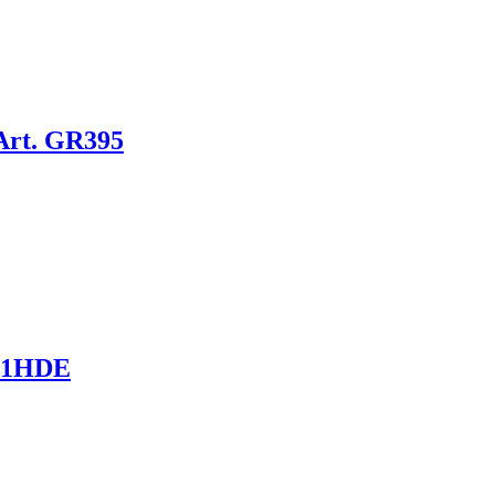
 Art. GR395
01HDE