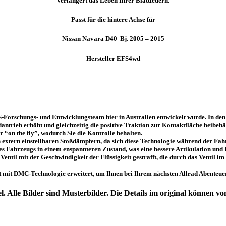
Verlängert das Leben Ihrer Blattfedern.
Passt für die hintere Achse für
Nissan Navara D40 Bj. 2005 – 2015
Hersteller EFS4wd
-Forschungs- und Entwicklungsteam hier in Australien entwickelt wurde. In den
antrieb erhöht und gleichzeitig die positive Traktion zur Kontaktfläche beibehä
“on the fly”, wodurch Sie die Kontrolle behalten.
n extern einstellbaren Stoßdämpfern, da sich diese Technologie während der Fa
s Fahrzeugs in einem enspannteren Zustand, was eine bessere Artikulation und 
Ventil mit der Geschwindigkeit der Flüssigkeit gestrafft, die durch das Ventil i
 mit DMC-Technologie erweitert, um Ihnen bei Ihrem nächsten Allrad Abenteuer
kel. Alle Bilder sind Musterbilder. Die Details im original können 