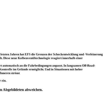
 letzten Jahren hat EFS die Grenzen der Schockentwicklung und -Verfeinerung
lt. Diese neue Kolbenventiltechnologie reagiert innerhalb einer
hrt automatisch an die Fahrbedingungen anpasst. In langsamen Off-Road-
Kontrolle im Gelände ermöglicht. Und in Situationen mit hoher
m Inneren strömt
 ein.
vom Abgebildeten abweichen.