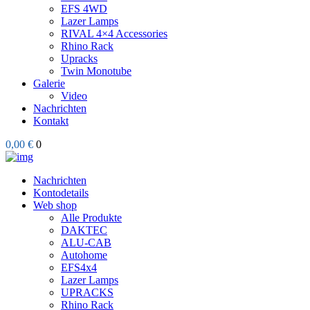
EFS 4WD
Lazer Lamps
RIVAL 4×4 Accessories
Rhino Rack
Upracks
Twin Monotube
Galerie
Video
Nachrichten
Kontakt
0,00 €
0
Nachrichten
Kontodetails
Web shop
Alle Produkte
DAKTEC
ALU-CAB
Autohome
EFS4x4
Lazer Lamps
UPRACKS
Rhino Rack