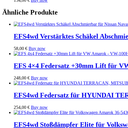
154,00
€
Buy now
Ähnliche Produkte
EFS4wd Verstärktes Schäkel Abschmie
58,00
€
Buy now
EFS 4×4 Federsatz +30mm Lift für 
248,00
€
Buy now
EFS4wd Federsatz für HYUNDAI T
254,00
€
Buy now
EFS4wd Stoßdämpfer Elite für Volks