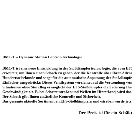
DMC-T – Dynamic Motion Control-Technologie
DMC-T ist eine neue Entwicklung in der Stoßdämpfertechnologie, die vom EFS
erweitert, um Ihnen einen Schock zu geben, der die Kontrolle über Ihren Allrad
Hundertstelsekunde und sorgt für die automatische Anpassung der Stoßdämpfer 
Einfacher ausgedrückt: Dieses Ventilsystem verzichtet auf die Verwendung vo
Situationen ohne Sturzflug ermöglicht der EFS-Stoßdämpfer die Federung Ihre
Geschwindigkeit, z. B. bei Schotterstraßen und Wellen im Hinterland, wird das 
Der Schock gibt Ihnen zusätzliche Kontrolle und Sicherheit.
Das gesamte aktuelle Sortiment an EFS-Stoßdämpfern und -streben wurde jetzt
Der Preis ist für ein Schä