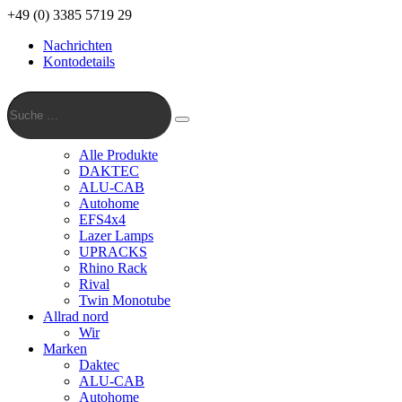
+49 (0) 3385 5719 29
Nachrichten
Kontodetails
Suche
…
Suche
Alle Produkte
DAKTEC
ALU-CAB
Autohome
EFS4x4
Lazer Lamps
UPRACKS
Rhino Rack
Rival
Twin Monotube
Allrad nord
Wir
Marken
Daktec
ALU-CAB
Autohome