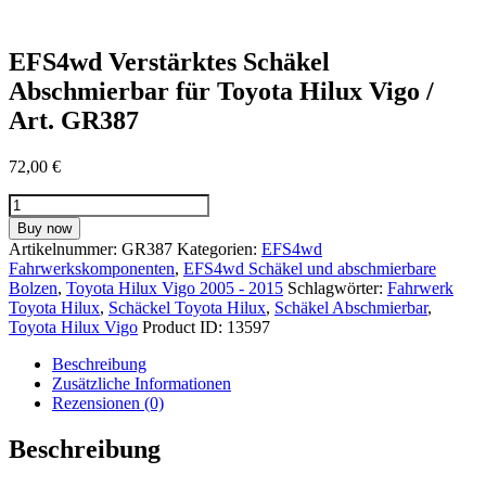
EFS4wd Verstärktes Schäkel
Abschmierbar für Toyota Hilux Vigo /
Art. GR387
72,00
€
EFS4wd
Verstärktes
Buy now
Schäkel
Artikelnummer:
GR387
Kategorien:
EFS4wd
Abschmierbar
Fahrwerkskomponenten
,
EFS4wd Schäkel und abschmierbare
für
Bolzen
,
Toyota Hilux Vigo 2005 - 2015
Schlagwörter:
Fahrwerk
Toyota
Toyota Hilux
,
Schäckel Toyota Hilux
,
Schäkel Abschmierbar
,
Hilux
Toyota Hilux Vigo
Product ID:
13597
Vigo
/
Beschreibung
Art.
Zusätzliche Informationen
GR387
Rezensionen (0)
Menge
Beschreibung