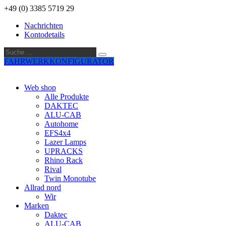
+49 (0) 3385 5719 29
Nachrichten
Kontodetails
Suche
Suche
…
FAHRWERKKONFIGURATOR
Web shop
Alle Produkte
DAKTEC
ALU-CAB
Autohome
EFS4x4
Lazer Lamps
UPRACKS
Rhino Rack
Rival
Twin Monotube
Allrad nord
Wir
Marken
Daktec
ALU-CAB