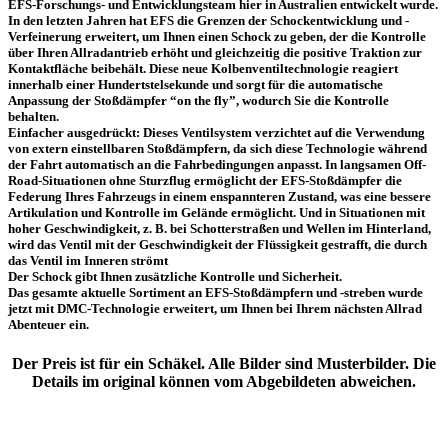
EFS-Forschungs- und Entwicklungsteam hier in Australien entwickelt wurde.
In den letzten Jahren hat EFS die Grenzen der Schockentwicklung und -
Verfeinerung erweitert, um Ihnen einen Schock zu geben, der die Kontrolle
über Ihren Allradantrieb erhöht und gleichzeitig die positive Traktion zur
Kontaktfläche beibehält. Diese neue Kolbenventiltechnologie reagiert
innerhalb einer Hundertstelsekunde und sorgt für die automatische
Anpassung der Stoßdämpfer “on the fly”, wodurch Sie die Kontrolle
behalten.
Einfacher ausgedrückt: Dieses Ventilsystem verzichtet auf die Verwendung
von extern einstellbaren Stoßdämpfern, da sich diese Technologie während
der Fahrt automatisch an die Fahrbedingungen anpasst. In langsamen Off-
Road-Situationen ohne Sturzflug ermöglicht der EFS-Stoßdämpfer die
Federung Ihres Fahrzeugs in einem enspannteren Zustand, was eine bessere
Artikulation und Kontrolle im Gelände ermöglicht. Und in Situationen mit
hoher Geschwindigkeit, z. B. bei Schotterstraßen und Wellen im Hinterland,
wird das Ventil mit der Geschwindigkeit der Flüssigkeit gestrafft, die durch
das Ventil im Inneren strömt
Der Schock gibt Ihnen zusätzliche Kontrolle und Sicherheit.
Das gesamte aktuelle Sortiment an EFS-Stoßdämpfern und -streben wurde
jetzt mit DMC-Technologie erweitert, um Ihnen bei Ihrem nächsten Allrad
Abenteuer ein.
Der Preis ist für ein Schäkel. Alle Bilder sind Musterbilder. Die
Details im original können vom Abgebildeten abweichen.