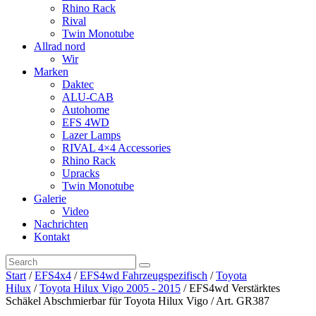
Rhino Rack
Rival
Twin Monotube
Allrad nord
Wir
Marken
Daktec
ALU-CAB
Autohome
EFS 4WD
Lazer Lamps
RIVAL 4×4 Accessories
Rhino Rack
Upracks
Twin Monotube
Galerie
Video
Nachrichten
Kontakt
Start
/
EFS4x4
/
EFS4wd Fahrzeugspezifisch
/
Toyota
Hilux
/
Toyota Hilux Vigo 2005 - 2015
/ EFS4wd Verstärktes
Schäkel Abschmierbar für Toyota Hilux Vigo / Art. GR387