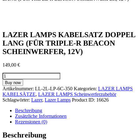
LAZER LAMPS KABELSATZ DOPPEL
LANG (FÜR TRIPLE-R BEACON
SCHEINWERFER, 12V)
149,00
€
LAZER
LAMPS
Buy now
KABELSATZ
Artikelnummer:
LL-2L-LP-6C-350
Kategorien:
LAZER LAMPS
DOPPEL
KABELSÄTZE
,
LAZER LAMPS Scheinwerferzubehör
LANG
Schlagwörter:
Lazer
,
Lazer Lamps
Product ID:
16626
(FÜR
TRIPLE-
Beschreibung
R
Zusätzliche Informationen
BEACON
Rezensionen (0)
SCHEINWERFER,
12V)
Beschreibung
Menge