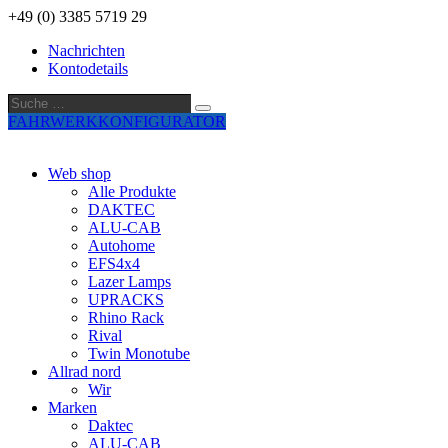
+49 (0) 3385 5719 29
Nachrichten
Kontodetails
Suche
Suche
…
FAHRWERKKONFIGURATOR
Web shop
Alle Produkte
DAKTEC
ALU-CAB
Autohome
EFS4x4
Lazer Lamps
UPRACKS
Rhino Rack
Rival
Twin Monotube
Allrad nord
Wir
Marken
Daktec
ALU-CAB