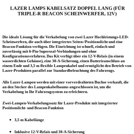
LAZER LAMPS KABELSATZ DOPPEL LANG (FÜR
TRIPLE-R BEACON SCHEINWERFER, 12V)
Die ideale Lösung für die Verkabelung von zwei Lazer Hochleistungs-LED-
Scheinwerfern, die auch über integriertes Seiten-/Positionslicht und eine
Beacon-Funktion verfügen. Die Einrichtung ist schnell, einfach und
zuverlässig mit 6-Pin-Superseal-Verbindungen und ohne
Konfigurationsverfahren. Das Kit verfügt über ein 12-V-Relais (in einem
wasserdichten Gehäuse), eine 30-A-Sicherung, einen Batterieanschluss an
einem Ende und 3,5 m flexible Lampenkabel und ermöglicht den Betrieb von
Lazer-Produkten parallel zur Standardbeleuchtung des Fahrzeugs.
Alle Lazer-Lampen werden mit einer vorverdrahteten Buchse verkauft, die
an den Stecker des Lampenkabelbaums angeschlossen ist, um die
Verkabelung in Ihr Fahrzeugsystem zu erleichtern.
Zwei-Lampen-Verkabelungssatz für Lazer-Produkte mit integrierter
Positionslicht- und Beacon-Funktion
3,5 m Kabellänge
Inklusive 12-V-Relais und 30-A-Sicherung