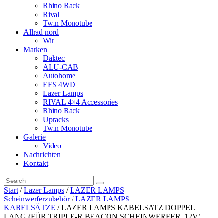
Rhino Rack
Rival
Twin Monotube
Allrad nord
Wir
Marken
Daktec
ALU-CAB
Autohome
EFS 4WD
Lazer Lamps
RIVAL 4×4 Accessories
Rhino Rack
Upracks
Twin Monotube
Galerie
Video
Nachrichten
Kontakt
Start
/
Lazer Lamps
/
LAZER LAMPS
Scheinwerferzubehör
/
LAZER LAMPS
KABELSÄTZE
/ LAZER LAMPS KABELSATZ DOPPEL
LANG (FÜR TRIPLE-R BEACON SCHEINWERFER, 12V)