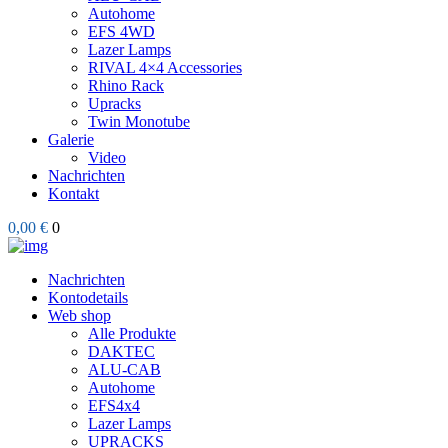
Autohome
EFS 4WD
Lazer Lamps
RIVAL 4×4 Accessories
Rhino Rack
Upracks
Twin Monotube
Galerie
Video
Nachrichten
Kontakt
0,00 €
0
Nachrichten
Kontodetails
Web shop
Alle Produkte
DAKTEC
ALU-CAB
Autohome
EFS4x4
Lazer Lamps
UPRACKS