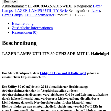
Buy now
UTILITY-
Artikelnummer:
LL-00U80-G2-ADR-WIDE
Kategorien:
Lazer
80
Lamps
,
LAZER LAMPS UTILITY Serie
Schlagwörter:
Lazer
,
GEN2
Lazer Lamps
,
LED Scheinwerfer
Product ID:
16568
ADR
MIT
Beschreibung
U-
Zusätzliche Informationen
HALTEBÜGEL
Rezensionen (0)
Menge
Beschreibung
LAZER LAMPS UTILITY-80 GEN2 ADR MIT U- Haltebügel
Das Modell entspricht dem
Utility-80 Gen2 mit U-Haltebügel
jedoch mit
zusätzlichem Explosionsschutz.
Der Utility-80 (Gen2) ist ein 2018 aktualisierter Hochleistungs-
Arbeitsscheinwerfer, der im Vergleich zu allen anderen
Arbeitsscheinwerferlösungen vergleichbarer Größe und Leistungsaufnahme
durch höhere Intensität und verbesserte Lichtverteilung die allerbeste
Lichtleistung darstellt. Nur durch fortschrittliches Material- und
Elektronikdesign war es möglich, die Lichtleistung von 4x20W-LEDs in
einer kompakten Einheit zu nutzen, um eine konstant hohe Lichtleistung zu