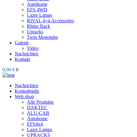
Autohome
EFS 4WD
Lazer Lamps
RIVAL 4×4 Accessories
Rhino Rack
Upracks
Twin Monotube
Galerie
Video
Nachrichten
Kontakt
0,00 €
0
Nachrichten
Kontodetails
Web shop
Alle Produkte
DAKTEC
ALU-CAB
Autohome
EFS4x4
Lazer Lamps
UPRACKS