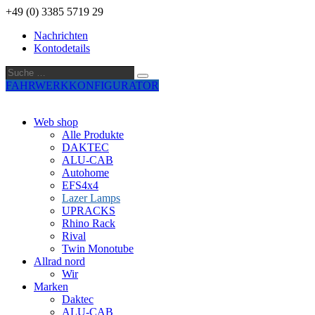
+49 (0) 3385 5719 29
Nachrichten
Kontodetails
Suche
Suche
…
FAHRWERKKONFIGURATOR
Web shop
Alle Produkte
DAKTEC
ALU-CAB
Autohome
EFS4x4
Lazer Lamps
UPRACKS
Rhino Rack
Rival
Twin Monotube
Allrad nord
Wir
Marken
Daktec
ALU-CAB