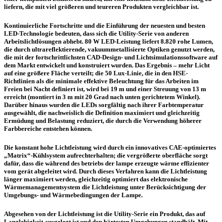
liefern, die mit viel größeren und teureren Produkten vergleichbar ist.
Kontinuierliche Fortschritte und die Einführung der neuesten und besten
LED-Technologie bedeuten, dass sich die Utility-Serie von anderen
Arbeitslichtlösungen abhebt. 80 W LED-Leistung liefert 8.820 rohe Lumen,
die durch ultrareflektierende, vakuummetallisierte Optiken genutzt werden,
die mit der fortschrittlichsten CAD-Design- und Lichtsimulationssoftware auf
dem Markt entwickelt und konstruiert wurden. Das Ergebnis – mehr Licht
auf eine größere Fläche verteilt; die 50 Lux-Linie, die in den HSE-
Richtlinien als die minimale effektive Beleuchtung für das Arbeiten im
Freien bei Nacht definiert ist, wird bei 19 m und einer Streuung von 13 m
erreicht (montiert in 3 m mit 20 Grad nach unten gerichtetem Winkel).
Darüber hinaus wurden die LEDs sorgfältig nach ihrer Farbtemperatur
ausgewählt, die nachweislich die Definition maximiert und gleichzeitig
Ermüdung und Belastung reduziert, die durch die Verwendung höherer
Farbbereiche entstehen können.
Die konstant hohe Lichtleistung wird durch ein innovatives CAE-optimiertes
„Matrix“-Kühlsystem aufrechterhalten; die vergrößerte oberfläche sorgt
dafür, dass die während des betriebs der lampe erzeugte wärme effizienter
vom gerät abgeleitet wird. Durch dieses Verfahren kann die Lichtleistung
länger maximiert werden, gleichzeitig optimiert das elektronische
Wärmemanagementsystem die Lichtleistung unter Berücksichtigung der
Umgebungs- und Wärmebedingungen der Lampe.
Abgesehen von der Lichtleistung ist die Utility-Serie ein Produkt, das auf
Langlebigkeit ausgelegt ist und den härtesten Umgebungen standhält. Mit