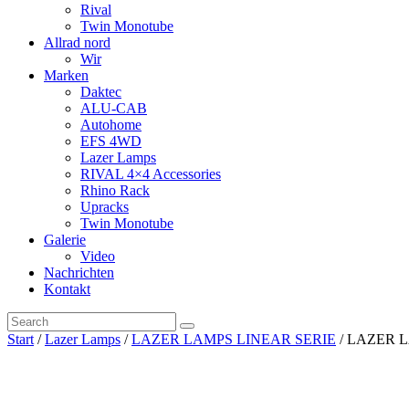
Rival
Twin Monotube
Allrad nord
Wir
Marken
Daktec
ALU-CAB
Autohome
EFS 4WD
Lazer Lamps
RIVAL 4×4 Accessories
Rhino Rack
Upracks
Twin Monotube
Galerie
Video
Nachrichten
Kontakt
Start
/
Lazer Lamps
/
LAZER LAMPS LINEAR SERIE
/ LAZER 