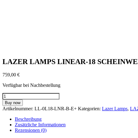
LAZER LAMPS LINEAR-18 SCHEINW
759,00
€
Verfügbar bei Nachbestellung
LAZER
LAMPS
Buy now
LINEAR-
Artikelnummer:
LL-0L18-LNR-B-E+
Kategorien:
Lazer Lamps
,
LA
18
SCHEINWERFER
Beschreibung
ELITE+
Zusätzliche Informationen
SCHWARZ
Rezensionen (0)
Menge