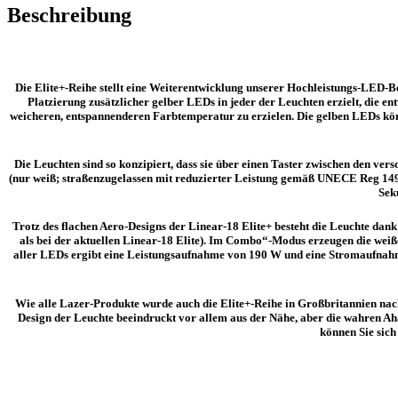
Beschreibung
Die Elite+-Reihe stellt eine Weiterentwicklung unserer Hochleistungs-LED-B
Platzierung zusätzlicher gelber LEDs in jeder der Leuchten erzielt, die e
weicheren, entspannenderen Farbtemperatur zu erzielen. Die gelben LEDs können
Die Leuchten sind so konzipiert, dass sie über einen Taster zwischen den v
(nur weiß; straßenzugelassen mit reduzierter Leistung gemäß UNECE Reg 149). 
Sek
Trotz des flachen Aero-Designs der Linear-18 Elite+ besteht die Leuchte d
als bei der aktuellen Linear-18 Elite). Im Combo“-Modus erzeugen die wei
aller LEDs ergibt eine Leistungsaufnahme von 190 W und eine Stromaufnahme v
Wie alle Lazer-Produkte wurde auch die Elite+-Reihe in Großbritannien nach 
Design der Leuchte beeindruckt vor allem aus der Nähe, aber die wahren A
können Sie sich