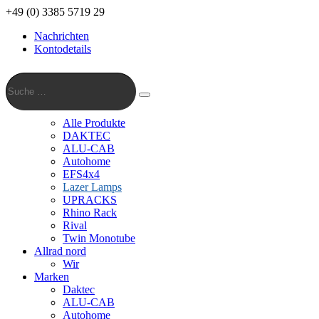
+49 (0) 3385 5719 29
Nachrichten
Kontodetails
Suche
…
Suche
Alle Produkte
DAKTEC
ALU-CAB
Autohome
EFS4x4
Lazer Lamps
UPRACKS
Rhino Rack
Rival
Twin Monotube
Allrad nord
Wir
Marken
Daktec
ALU-CAB
Autohome