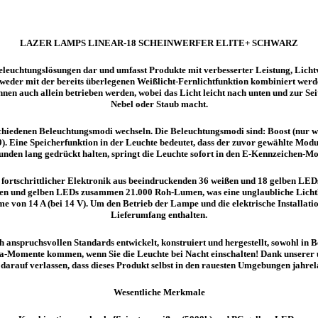
LAZER LAMPS LINEAR-18 SCHEINWERFER ELITE+ SCHWARZ
eleuchtungslösungen dar und umfasst Produkte mit verbesserter Leistung, Licht
ntweder mit der bereits überlegenen Weißlicht-Fernlichtfunktion kombiniert wer
 auch allein betrieben werden, wobei das Licht leicht nach unten und zur Seite
Nebel oder Staub macht.
erschiedenen Beleuchtungsmodi wechseln. Die Beleuchtungsmodi sind: Boost (nur 
Eine Speicherfunktion in der Leuchte bedeutet, dass der zuvor gewählte Modus 
unden lang gedrückt halten, springt die Leuchte sofort in den E-Kennzeichen-Mo
ank fortschrittlicher Elektronik aus beeindruckenden 36 weißen und 18 gelben
ßen und gelben LEDs zusammen 21.000 Roh-Lumen, was eine unglaubliche Lichtl
on 14 A (bei 14 V). Um den Betrieb der Lampe und die elektrische Installation
Lieferumfang enthalten.
anspruchsvollen Standards entwickelt, konstruiert und hergestellt, sowohl in B
ha-Momente kommen, wenn Sie die Leuchte bei Nacht einschalten! Dank unserer 
 darauf verlassen, dass dieses Produkt selbst in den rauesten Umgebungen jahrel
Wesentliche Merkmale