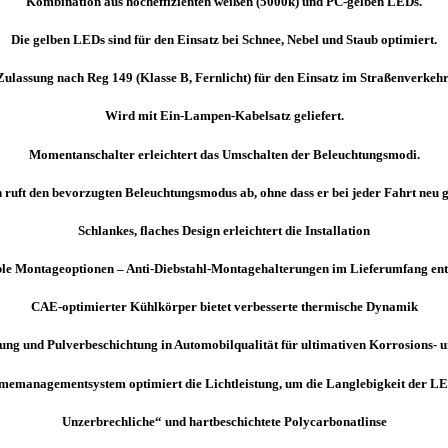
Kombination aus hocheffizienten weißen (5000k) und PC-gelben LEDs.
Die gelben LEDs sind für den Einsatz bei Schnee, Nebel und Staub optimiert.
ulassung nach Reg 149 (Klasse B, Fernlicht) für den Einsatz im Straßenverkehr
Wird mit Ein-Lampen-Kabelsatz geliefert.
Momentanschalter erleichtert das Umschalten der Beleuchtungsmodi.
n ruft den bevorzugten Beleuchtungsmodus ab, ohne dass er bei jeder Fahrt neu 
Schlankes, flaches Design erleichtert die Installation
ble Montageoptionen – Anti-Diebstahl-Montagehalterungen im Lieferumfang ent
CAE-optimierter Kühlkörper bietet verbesserte thermische Dynamik
ung und Pulverbeschichtung in Automobilqualität für ultimativen Korrosions- 
emanagementsystem optimiert die Lichtleistung, um die Langlebigkeit der LE
Unzerbrechliche“ und hartbeschichtete Polycarbonatlinse