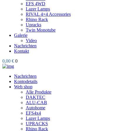
EFS 4WD
Lazer Lamps
RIVAL 4×4 Accessories
Rhino Rack
Upracks
Twin Monotube
Galerie
Video
Nachrichten
Kontakt
0,00 €
0
Nachrichten
Kontodetails
Web shop
Alle Produkte
DAKTEC
ALU-CAB
Autohome
EFS4x4
Lazer Lamps
UPRACKS
Rhino Rack