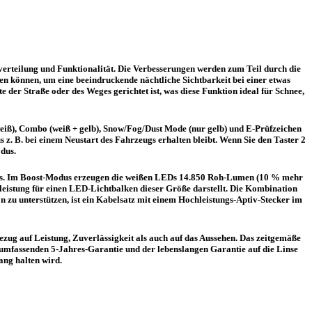
verteilung und Funktionalität. Die Verbesserungen werden zum Teil durch die
den können, um eine beeindruckende nächtliche Sichtbarkeit bei einer etwas
 der Straße oder des Weges gerichtet ist, was diese Funktion ideal für Schnee,
weiß), Combo (weiß + gelb), Snow/Fog/Dust Mode (nur gelb) und E-Prüfzeichen
z. B. bei einem Neustart des Fahrzeugs erhalten bleibt. Wenn Sie den Taster 2
dus.
 LEDs. Im Boost-Modus erzeugen die weißen LEDs 14.850 Roh-Lumen (10 % mehr
eistung für einen LED-Lichtbalken dieser Größe darstellt. Die Kombination
 zu unterstützen, ist ein Kabelsatz mit einem Hochleistungs-Aptiv-Stecker im
ezug auf Leistung, Zuverlässigkeit als auch auf das Aussehen. Das zeitgemäße
umfassenden 5-Jahres-Garantie und der lebenslangen Garantie auf die Linse
ang halten wird.