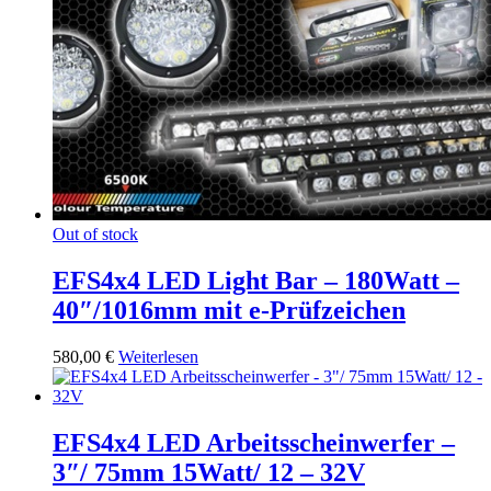
Out of stock
EFS4x4 LED Light Bar – 180Watt –
40″/1016mm mit e-Prüfzeichen
580,00
€
Weiterlesen
EFS4x4 LED Arbeitsscheinwerfer –
3″/ 75mm 15Watt/ 12 – 32V