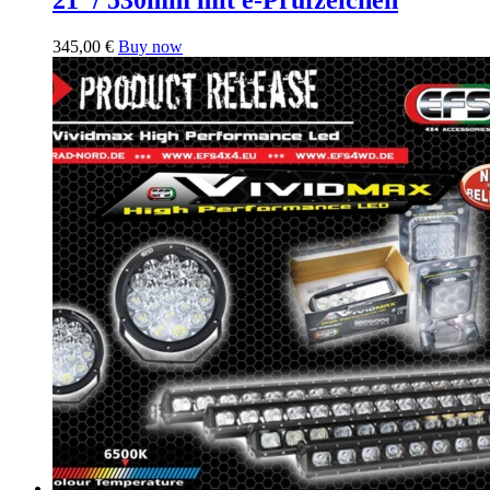
345,00
€
Buy now