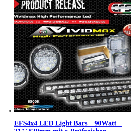
EFS4x4 LED Light Bars – 90Watt –
21″/ 530mm mit e-Prüfzeichen