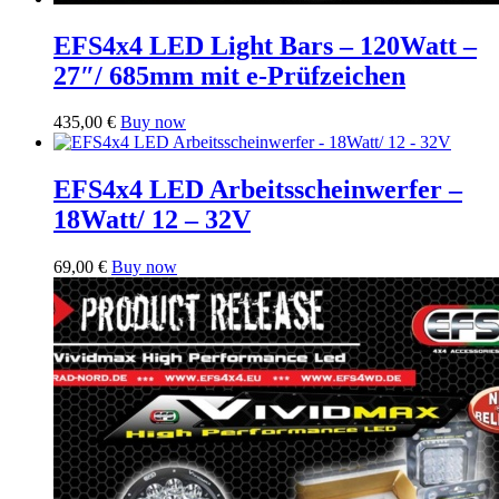
EFS4x4 LED Light Bars – 120Watt –
27″/ 685mm mit e-Prüfzeichen
435,00
€
Buy now
EFS4x4 LED Arbeitsscheinwerfer –
18Watt/ 12 – 32V
69,00
€
Buy now