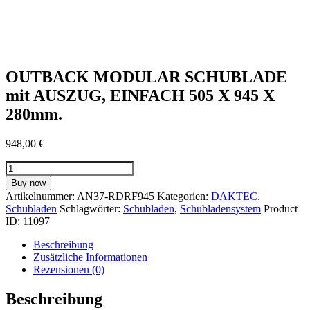
OUTBACK MODULAR SCHUBLADE
mit AUSZUG, EINFACH 505 X 945 X
280mm.
948,00
€
OUTBACK
MODULAR
Buy now
SCHUBLADE
Artikelnummer:
AN37-RDRF945
Kategorien:
DAKTEC
,
mit
Schubladen
Schlagwörter:
Schubladen
,
Schubladensystem
Product
AUSZUG,
ID:
11097
EINFACH
505
Beschreibung
X
Zusätzliche Informationen
945
Rezensionen (0)
X
280mm.
Beschreibung
Menge