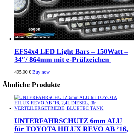
EFS4x4 LED Light Bars – 150Watt –
34″/ 864mm mit e-Prüfzeichen
495,00
€
Buy now
Ähnliche Produkte
UNTERFAHRSCHUTZ 6mm ALU
für TOYOTA HILUX REVO AB ’16,