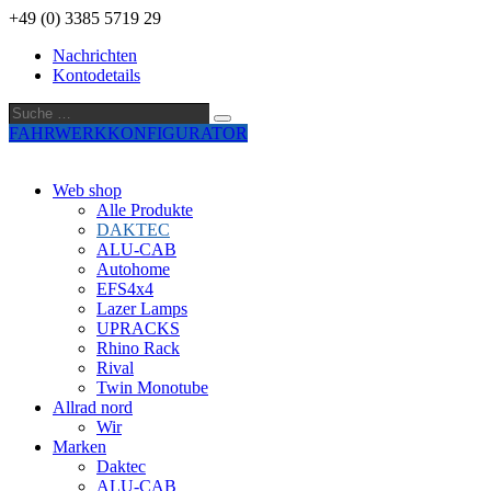
+49 (0) 3385 5719 29
Nachrichten
Kontodetails
Suche
Suche
…
FAHRWERKKONFIGURATOR
Web shop
Alle Produkte
DAKTEC
ALU-CAB
Autohome
EFS4x4
Lazer Lamps
UPRACKS
Rhino Rack
Rival
Twin Monotube
Allrad nord
Wir
Marken
Daktec
ALU-CAB