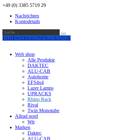
+49 (0) 3385 5719 29
Nachrichten
Kontodetails
Suche
Suche
…
FAHRWERKKONFIGURATOR
Web shop
Alle Produkte
DAKTEC
ALU-CAB
Autohome
EFS4x4
Lazer Lamps
UPRACKS
Rhino Rack
Rival
Twin Monotube
Allrad nord
Wir
Marken
Daktec
ALU-CAB