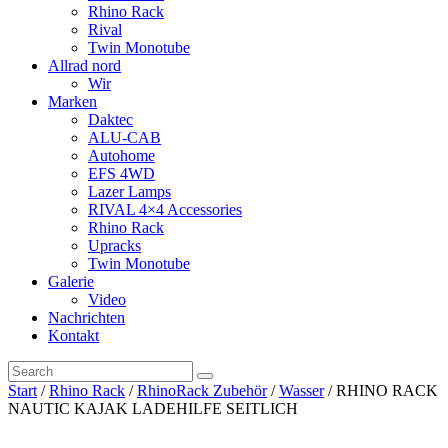
Rhino Rack
Rival
Twin Monotube
Allrad nord
Wir
Marken
Daktec
ALU-CAB
Autohome
EFS 4WD
Lazer Lamps
RIVAL 4×4 Accessories
Rhino Rack
Upracks
Twin Monotube
Galerie
Video
Nachrichten
Kontakt
Start
/
Rhino Rack
/
RhinoRack Zubehör
/
Wasser
/ RHINO RACK
NAUTIC KAJAK LADEHILFE SEITLICH