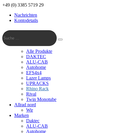
+49 (0) 3385 5719 29
Nachrichten
Kontodetails
Suche
…
Suche
Alle Produkte
DAKTEC
ALU-CAB
Autohome
EFS4x4
Lazer Lamps
UPRACKS
Rhino Rack
Rival
Twin Monotube
Allrad nord
Wir
Marken
Daktec
ALU-CAB
Autohome