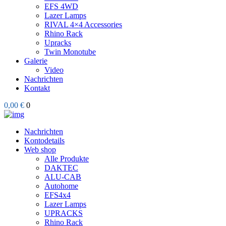
EFS 4WD
Lazer Lamps
RIVAL 4×4 Accessories
Rhino Rack
Upracks
Twin Monotube
Galerie
Video
Nachrichten
Kontakt
0,00 €
0
Nachrichten
Kontodetails
Web shop
Alle Produkte
DAKTEC
ALU-CAB
Autohome
EFS4x4
Lazer Lamps
UPRACKS
Rhino Rack