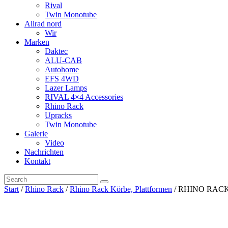
Rival
Twin Monotube
Allrad nord
Wir
Marken
Daktec
ALU-CAB
Autohome
EFS 4WD
Lazer Lamps
RIVAL 4×4 Accessories
Rhino Rack
Upracks
Twin Monotube
Galerie
Video
Nachrichten
Kontakt
Start
/
Rhino Rack
/
Rhino Rack Körbe, Plattformen
/ RHINO RAC