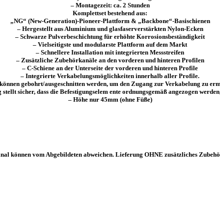
– Montagezeit: ca. 2 Stunden
Komplettset bestehend aus:
„NG“ (New-Generation)-Pioneer-Plattform & „Backbone“-Basischienen
– Hergestellt aus Aluminium und glasfaserverstärkten Nylon-Ecken
– Schwarze Pulverbeschichtung für erhöhte Korrosionsbeständigkeit
– Vielseitigste und modularste Plattform auf dem Markt
– Schnellere Installation mit integrierten Messstreifen
– Zusätzliche Zubehörkanäle an den vorderen und hinteren Profilen
– C-Schiene an der Unterseite der vorderen und hinteren Profile
– Integrierte Verkabelungsmöglichkeiten innerhalb aller Profile.
können gebohrt/ausgeschnitten werden, um den Zugang zur Verkabelung zu er
stellt sicher, dass die Befestigungselem ente ordnungsgemäß angezogen werden,
– Höhe nur 45mm (ohne Füße)
iginal können vom Abgebildeten abweichen. Lieferung OHNE zusätzliches Zubehör