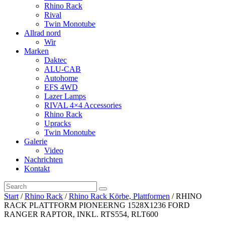
Rhino Rack
Rival
Twin Monotube
Allrad nord
Wir
Marken
Daktec
ALU-CAB
Autohome
EFS 4WD
Lazer Lamps
RIVAL 4×4 Accessories
Rhino Rack
Upracks
Twin Monotube
Galerie
Video
Nachrichten
Kontakt
Start
/
Rhino Rack
/
Rhino Rack Körbe, Plattformen
/ RHINO
RACK PLATTFORM PIONEERNG 1528X1236 FORD
RANGER RAPTOR, INKL. RTS554, RLT600