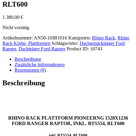
RLT600
1.380,00
€
Nicht vorrätig
Artikelnummer:
AN50-10JB1016
Kategorien:
Rhino Rack
,
Rhino
Rack Körbe, Plattformen
Schlagwörter:
Dachgepäckträger Ford
Ranger
,
Dachträger Ford Ranger
Product ID:
10743
Beschreibung
Zusätzliche Informationen
Rezensionen (0)
Beschreibung
RHINO RACK PLATTFORM PIONEERNG 1528X1236
FORD RANGER RAPTOR, INKL. RTS554, RLT600
inkl. RTS554, RLT600