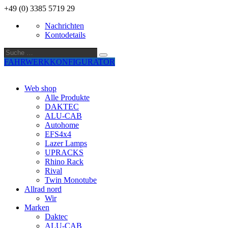
+49 (0) 3385 5719 29
Nachrichten
Kontodetails
Suche
Suche
…
FAHRWERKKONFIGURATOR
Web shop
Alle Produkte
DAKTEC
ALU-CAB
Autohome
EFS4x4
Lazer Lamps
UPRACKS
Rhino Rack
Rival
Twin Monotube
Allrad nord
Wir
Marken
Daktec
ALU-CAB