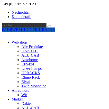
+49 (0) 3385 5719 29
Nachrichten
Kontodetails
Suche
Suche
…
FAHRWERKKONFIGURATOR
Web shop
Alle Produkte
DAKTEC
ALU-CAB
Autohome
EFS4x4
Lazer Lamps
UPRACKS
Rhino Rack
Rival
Twin Monotube
Allrad nord
Wir
Marken
Daktec
ALU-CAB