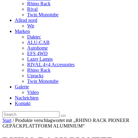
Rhino Rack
Rival
Twin Monotube
Allrad nord
Wir
Marken
Daktec
ALU-CAB
Autohome
EFS 4WD
Lazer Lamps
RIVAL 4×4 Accessories
Rhino Rack
Upracks
Twin Monotube
Galerie
Video
Nachrichten
Kontakt
Start
/ Produkte verschlagwortet mit „RHINO RACK PIONEER
GEPÄCKPLATTFORM ALUMINIUM“