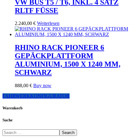
VW BUS T5 / T6, INKL. 4 SATZ
RLTF FÜSSE
2.240,00
€
Weiterlesen
RHINO RACK PIONEER 6
GEPÄCKPLATTFORM
ALUMINIUM, 1500 X 1240 MM,
SCHWARZ
888,00
€
Buy now
FAHRWERKKONFIGURATOR
Warenkorb
Suche
Search