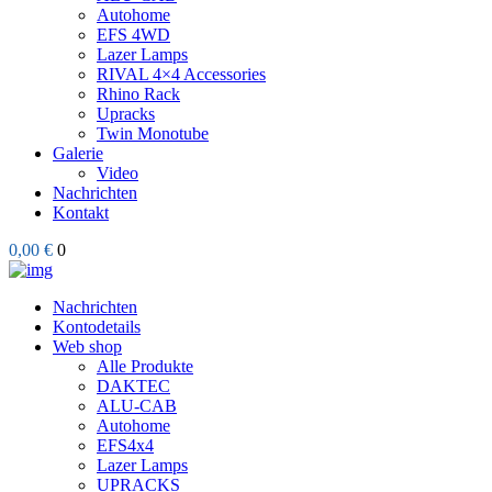
Autohome
EFS 4WD
Lazer Lamps
RIVAL 4×4 Accessories
Rhino Rack
Upracks
Twin Monotube
Galerie
Video
Nachrichten
Kontakt
0,00 €
0
Nachrichten
Kontodetails
Web shop
Alle Produkte
DAKTEC
ALU-CAB
Autohome
EFS4x4
Lazer Lamps
UPRACKS