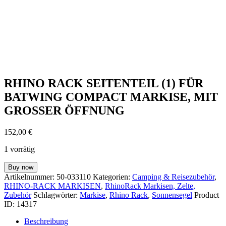
RHINO RACK SEITENTEIL (1) FÜR
BATWING COMPACT MARKISE, MIT
GROSSER ÖFFNUNG
152,00
€
1 vorrätig
RHINO
Buy now
RACK
Artikelnummer:
50-033110
Kategorien:
Camping & Reisezubehör
,
SEITENTEIL
RHINO-RACK MARKISEN
,
RhinoRack Markisen, Zelte,
(1)
Zubehör
Schlagwörter:
Markise
,
Rhino Rack
,
Sonnensegel
Product
FÜR
ID:
14317
BATWING
COMPACT
Beschreibung