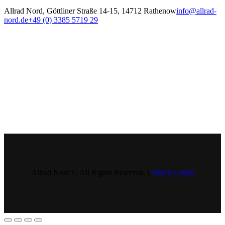
Allrad Nord, Göttliner Straße 14-15, 14712 Rathenow
info@allrad-
nord.de
+49 (0) 3385 5719 29
Allrad Nord © All Rights Reserved. |
Studio Lando