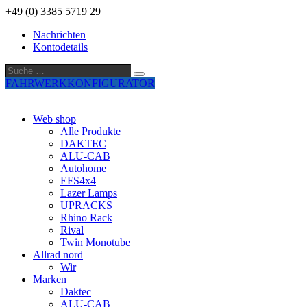
+49 (0) 3385 5719 29
Nachrichten
Kontodetails
Suche
Suche
…
FAHRWERKKONFIGURATOR
Web shop
Alle Produkte
DAKTEC
ALU-CAB
Autohome
EFS4x4
Lazer Lamps
UPRACKS
Rhino Rack
Rival
Twin Monotube
Allrad nord
Wir
Marken
Daktec
ALU-CAB