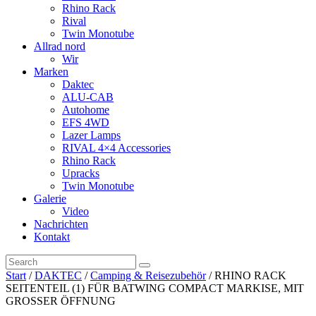
Rhino Rack
Rival
Twin Monotube
Allrad nord
Wir
Marken
Daktec
ALU-CAB
Autohome
EFS 4WD
Lazer Lamps
RIVAL 4×4 Accessories
Rhino Rack
Upracks
Twin Monotube
Galerie
Video
Nachrichten
Kontakt
Start
/
DAKTEC
/
Camping & Reisezubehör
/ RHINO RACK
SEITENTEIL (1) FÜR BATWING COMPACT MARKISE, MIT
GROSSER ÖFFNUNG