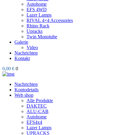
Autohome
EFS 4WD
Lazer Lamps
RIVAL 4×4 Accessories
Rhino Rack
Upracks
Twin Monotube
Galerie
Video
Nachrichten
Kontakt
0,00 €
0
Nachrichten
Kontodetails
Web shop
Alle Produkte
DAKTEC
ALU-CAB
Autohome
EFS4x4
Lazer Lamps
UPRACKS