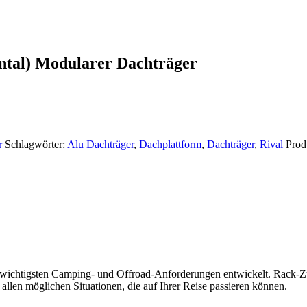
tal) Modularer Dachträger
r
Schlagwörter:
Alu Dachträger
,
Dachplattform
,
Dachträger
,
Rival
Prod
chtigsten Camping- und Offroad-Anforderungen entwickelt. Rack-Zubeh
n allen möglichen Situationen, die auf Ihrer Reise passieren können.