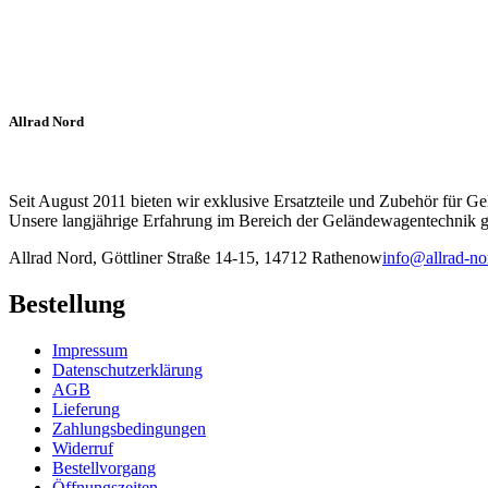
auf
der
Produktseite
gewählt
werden
Allrad Nord
Seit August 2011 bieten wir exklusive Ersatzteile und Zubehör für G
Unsere langjährige Erfahrung im Bereich der Geländewagentechnik ga
Allrad Nord, Göttliner Straße 14-15, 14712 Rathenow
info@allrad-no
Bestellung
Impressum
Datenschutzerklärung
AGB
Lieferung
Zahlungsbedingungen
Widerruf
Bestellvorgang
Öffnungszeiten