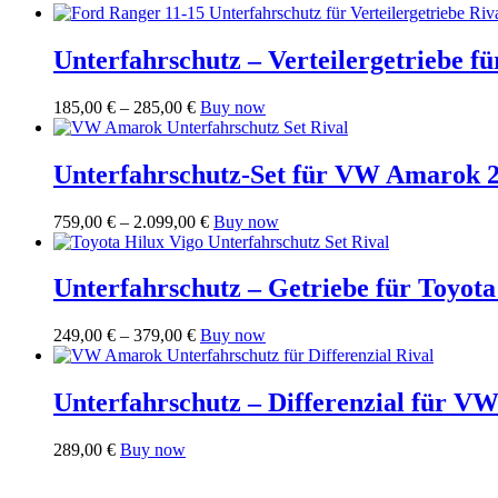
Unterfahrschutz – Verteilergetriebe f
Preisspanne:
Dieses
185,00
€
–
285,00
€
Buy now
185,00 €
Produkt
bis
weist
285,00 €
mehrere
Unterfahrschutz-Set für VW Amarok 2
Varianten
auf.
Preisspanne:
Dieses
759,00
€
–
2.099,00
€
Buy now
Die
759,00 €
Produkt
Optionen
bis
weist
können
2.099,00 €
mehrere
Unterfahrschutz – Getriebe für Toyot
auf
Varianten
der
auf.
Produktseite
Preisspanne:
Dieses
249,00
€
–
379,00
€
Buy now
Die
gewählt
249,00 €
Produkt
Optionen
werden
bis
weist
können
379,00 €
mehrere
Unterfahrschutz – Differenzial für VW
auf
Varianten
der
auf.
Produktseite
289,00
€
Buy now
Die
gewählt
Optionen
werden
können