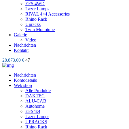
EFS 4WD
Lazer Lamps
RIVAL 4×4 Accessories
Rhino Rack
Upracks
Twin Monotube
Galerie
Video
Nachrichten
Kontakt
28.873,00 €
47
Nachrichten
Kontodetails
Web shop
Alle Produkte
DAKTEC
ALU-CAB
Autohome
EFS4x4
Lazer Lamps
UPRACKS
Rhino Rack