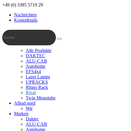
+49 (0) 3385 5719 29
Nachrichten
Kontodetails
Suche
…
Suche
Alle Produkte
DAKTEC
ALU-CAB
Autohome
EFS4x4
Lazer Lamps
UPRACKS
Rhino Rack
Rival
Twin Monotube
Allrad nord
Wir
Marken
Daktec
ALU-CAB
Autohome