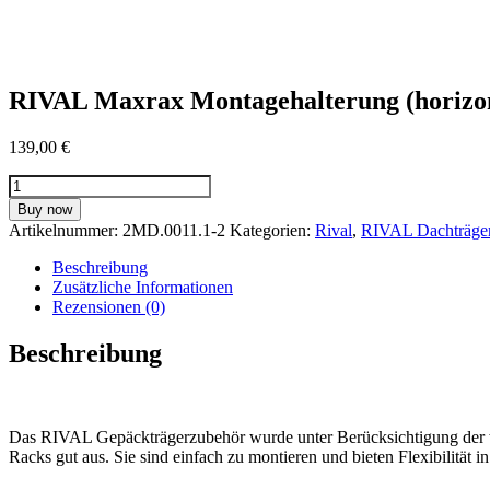
RIVAL Maxrax Montagehalterung (horizon
139,00
€
RIVAL
Maxrax
Buy now
Montagehalterung
Artikelnummer:
2MD.0011.1-2
Kategorien:
Rival
,
RIVAL Dachträge
(horizontal)
Modularer
Beschreibung
Dachträger
Zusätzliche Informationen
Menge
Rezensionen (0)
Beschreibung
Das RIVAL Gepäckträgerzubehör wurde unter Berücksichtigung der wi
Racks gut aus. Sie sind einfach zu montieren und bieten Flexibilität i