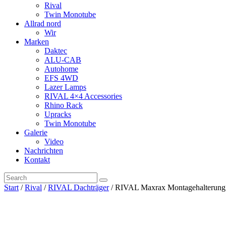
Rival
Twin Monotube
Allrad nord
Wir
Marken
Daktec
ALU-CAB
Autohome
EFS 4WD
Lazer Lamps
RIVAL 4×4 Accessories
Rhino Rack
Upracks
Twin Monotube
Galerie
Video
Nachrichten
Kontakt
Start
/
Rival
/
RIVAL Dachträger
/ RIVAL Maxrax Montagehalterung (