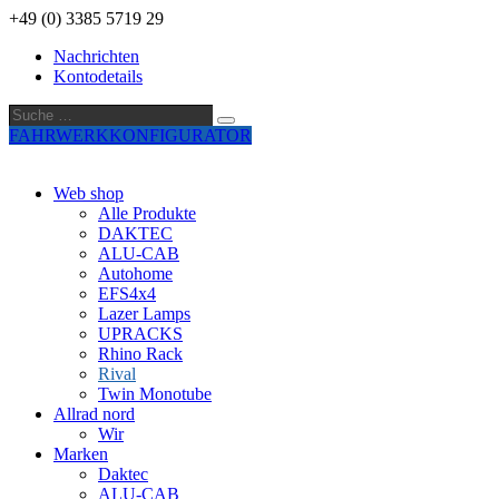
+49 (0) 3385 5719 29
Nachrichten
Kontodetails
Suche
Suche
…
FAHRWERKKONFIGURATOR
Web shop
Alle Produkte
DAKTEC
ALU-CAB
Autohome
EFS4x4
Lazer Lamps
UPRACKS
Rhino Rack
Rival
Twin Monotube
Allrad nord
Wir
Marken
Daktec
ALU-CAB