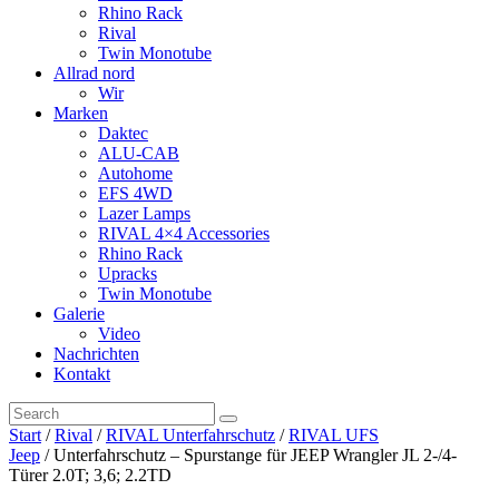
Rhino Rack
Rival
Twin Monotube
Allrad nord
Wir
Marken
Daktec
ALU-CAB
Autohome
EFS 4WD
Lazer Lamps
RIVAL 4×4 Accessories
Rhino Rack
Upracks
Twin Monotube
Galerie
Video
Nachrichten
Kontakt
Start
/
Rival
/
RIVAL Unterfahrschutz
/
RIVAL UFS
Jeep
/ Unterfahrschutz – Spurstange für JEEP Wrangler JL 2-/4-
Türer 2.0T; 3,6; 2.2TD