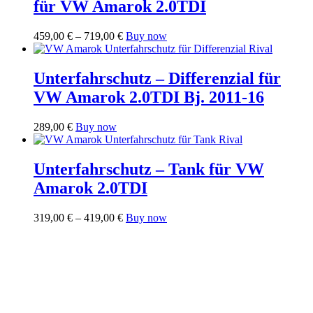
für VW Amarok 2.0TDI
Preisspanne:
Dieses
459,00
€
–
719,00
€
Buy now
459,00 €
Produkt
bis
weist
719,00 €
mehrere
Unterfahrschutz – Differenzial für
Varianten
VW Amarok 2.0TDI Bj. 2011-16
auf.
Die
Optionen
289,00
€
Buy now
können
auf
der
Unterfahrschutz – Tank für VW
Produktseite
Amarok 2.0TDI
gewählt
werden
Preisspanne:
Dieses
319,00
€
–
419,00
€
Buy now
319,00 €
Produkt
bis
weist
419,00 €
mehrere
Varianten
auf.
Die
Optionen