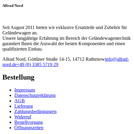
können
Allrad Nord
auf
der
Produktseite
gewählt
Seit August 2011 bieten wir exklusive Ersatzteile und Zubehör für
werden
Geländewagen an.
Unsere langjährige Erfahrung im Bereich der Geländewagentechnik
garantiert Ihnen die Auswahl der besten Komponenten und einen
qualifizierten Einbau.
Allrad Nord, Göttliner Straße 14-15, 14712 Rathenow
info@allrad-
nord.de
+49 (0) 3385 5719 29
Bestellung
Impressum
Datenschutzerklärung
AGB
Lieferung
Zahlungsbedingungen
Widerruf
Bestellvorgang
Öffnungszeiten