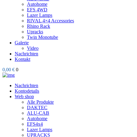
Autohome
EFS 4WD
Lazer Lamps
RIVAL 4×4 Accessories
Rhino Rack
Upracks
Twin Monotube
Galerie
Video
Nachrichten
Kontakt
0,00 €
0
Nachrichten
Kontodetails
Web shop
Alle Produkte
DAKTEC
ALU-CAB
Autohome
EFS4x4
Lazer Lamps
UPRACKS