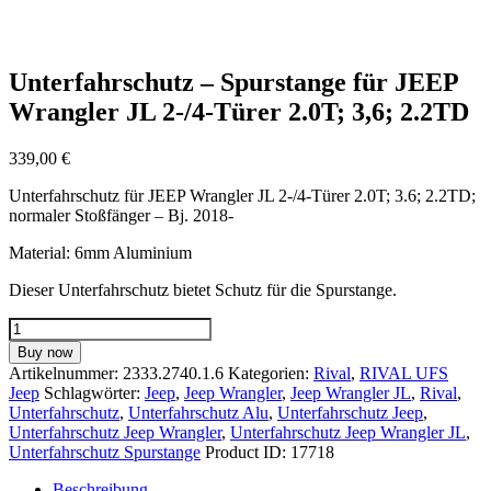
Unterfahrschutz – Spurstange für JEEP
Wrangler JL 2-/4-Türer 2.0T; 3,6; 2.2TD
339,00
€
Unterfahrschutz für JEEP Wrangler JL 2-/4-Türer 2.0T; 3.6; 2.2TD;
normaler Stoßfänger – Bj. 2018-
Material: 6mm Aluminium
Dieser Unterfahrschutz bietet Schutz für die Spurstange.
Unterfahrschutz
-
Buy now
Spurstange
Artikelnummer:
2333.2740.1.6
Kategorien:
Rival
,
RIVAL UFS
für
Jeep
Schlagwörter:
Jeep
,
Jeep Wrangler
,
Jeep Wrangler JL
,
Rival
,
JEEP
Unterfahrschutz
,
Unterfahrschutz Alu
,
Unterfahrschutz Jeep
,
Wrangler
Unterfahrschutz Jeep Wrangler
,
Unterfahrschutz Jeep Wrangler JL
,
JL
Unterfahrschutz Spurstange
Product ID:
17718
2-/4-
Türer
Beschreibung