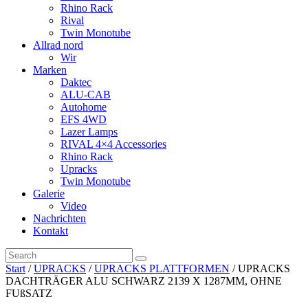
Rhino Rack
Rival
Twin Monotube
Allrad nord
Wir
Marken
Daktec
ALU-CAB
Autohome
EFS 4WD
Lazer Lamps
RIVAL 4×4 Accessories
Rhino Rack
Upracks
Twin Monotube
Galerie
Video
Nachrichten
Kontakt
Start
/
UPRACKS
/
UPRACKS PLATTFORMEN
/ UPRACKS
DACHTRÄGER ALU SCHWARZ 2139 X 1287MM, OHNE
FUßSATZ