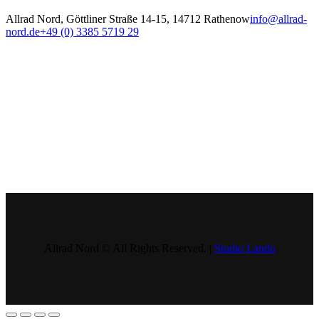
Allrad Nord, Göttliner Straße 14-15, 14712 Rathenow
info@allrad-
nord.de
+49 (0) 3385 5719 29
Allrad Nord © All Rights Reserved. |
Studio Lando