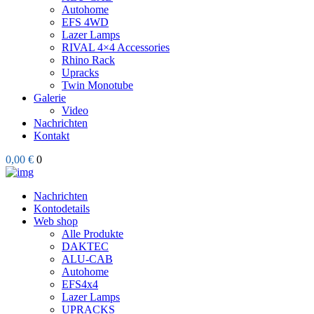
Autohome
EFS 4WD
Lazer Lamps
RIVAL 4×4 Accessories
Rhino Rack
Upracks
Twin Monotube
Galerie
Video
Nachrichten
Kontakt
0,00 €
0
Nachrichten
Kontodetails
Web shop
Alle Produkte
DAKTEC
ALU-CAB
Autohome
EFS4x4
Lazer Lamps
UPRACKS