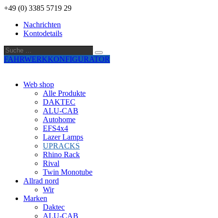
+49 (0) 3385 5719 29
Nachrichten
Kontodetails
Suche
Suche
…
FAHRWERKKONFIGURATOR
Web shop
Alle Produkte
DAKTEC
ALU-CAB
Autohome
EFS4x4
Lazer Lamps
UPRACKS
Rhino Rack
Rival
Twin Monotube
Allrad nord
Wir
Marken
Daktec
ALU-CAB