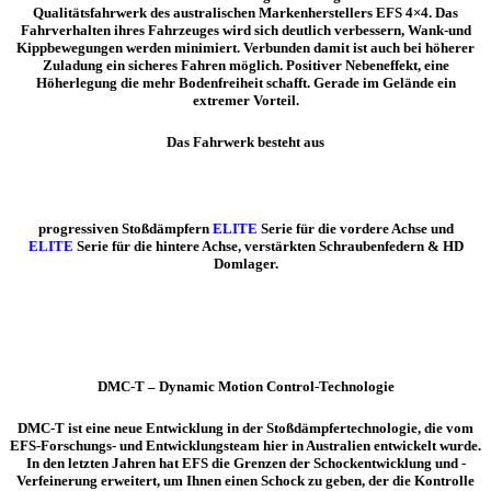
Qualitätsfahrwerk des australischen Markenherstellers EFS 4×4. Das
Fahrverhalten ihres Fahrzeuges wird sich deutlich verbessern, Wank-und
Kippbewegungen werden minimiert. Verbunden damit ist auch bei höherer
Zuladung ein sicheres Fahren möglich. Positiver Nebeneffekt, eine
Höherlegung die mehr Bodenfreiheit schafft. Gerade im Gelände ein
extremer Vorteil.
Das Fahrwerk besteht aus
progressiven Stoßdämpfern
ELITE
Serie für die vordere Achse und
ELITE
Serie für die hintere Achse, verstärkten Schraubenfedern & HD
Domlager.
DMC-T – Dynamic Motion Control-Technologie
DMC-T ist eine neue Entwicklung in der Stoßdämpfertechnologie, die vom
EFS-Forschungs- und Entwicklungsteam hier in Australien entwickelt wurde.
In den letzten Jahren hat EFS die Grenzen der Schockentwicklung und -
Verfeinerung erweitert, um Ihnen einen Schock zu geben, der die Kontrolle