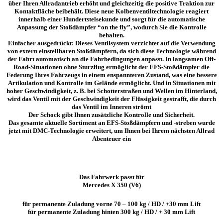
über Ihren Allradantrieb erhöht und gleichzeitig die positive Traktion zur
Kontaktfläche beibehält. Diese neue Kolbenventiltechnologie reagiert
innerhalb einer Hundertstelsekunde und sorgt für die automatische
Anpassung der Stoßdämpfer “on the fly”, wodurch Sie die Kontrolle
behalten.
Einfacher ausgedrückt: Dieses Ventilsystem verzichtet auf die Verwendung
von extern einstellbaren Stoßdämpfern, da sich diese Technologie während
der Fahrt automatisch an die Fahrbedingungen anpasst. In langsamen Off-
Road-Situationen ohne Sturzflug ermöglicht der EFS-Stoßdämpfer die
Federung Ihres Fahrzeugs in einem enspannteren Zustand, was eine bessere
Artikulation und Kontrolle im Gelände ermöglicht. Und in Situationen mit
hoher Geschwindigkeit, z. B. bei Schotterstraßen und Wellen im Hinterland,
wird das Ventil mit der Geschwindigkeit der Flüssigkeit gestrafft, die durch
das Ventil im Inneren strömt
Der Schock gibt Ihnen zusätzliche Kontrolle und Sicherheit.
Das gesamte aktuelle Sortiment an EFS-Stoßdämpfern und -streben wurde
jetzt mit DMC-Technologie erweitert, um Ihnen bei Ihrem nächsten Allrad
Abenteuer ein
Das Fahrwerk passt für
Mercedes X 350 (V6)
für permanente Zuladung vorne 70 – 100 kg / HD / +30 mm Lift
für permanente Zuladung hinten 300 kg / HD / + 30 mm Lift