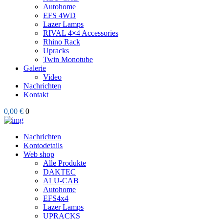
Autohome
EFS 4WD
Lazer Lamps
RIVAL 4×4 Accessories
Rhino Rack
Upracks
Twin Monotube
Galerie
Video
Nachrichten
Kontakt
0,00 €
0
Nachrichten
Kontodetails
Web shop
Alle Produkte
DAKTEC
ALU-CAB
Autohome
EFS4x4
Lazer Lamps
UPRACKS