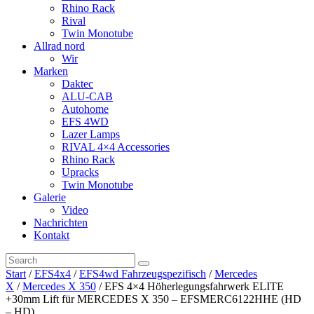
Rhino Rack
Rival
Twin Monotube
Allrad nord
Wir
Marken
Daktec
ALU-CAB
Autohome
EFS 4WD
Lazer Lamps
RIVAL 4×4 Accessories
Rhino Rack
Upracks
Twin Monotube
Galerie
Video
Nachrichten
Kontakt
Start
/
EFS4x4
/
EFS4wd Fahrzeugspezifisch
/
Mercedes
X
/
Mercedes X 350
/ EFS 4×4 Höherlegungsfahrwerk ELITE
+30mm Lift für MERCEDES X 350 – EFSMERC6122HHE (HD
– HD)