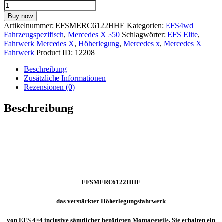
EFS
4x4
Buy now
Höherlegungsfahrwerk
Artikelnummer:
EFSMERC6122HHE
Kategorien:
EFS4wd
ELITE
Fahrzeugspezifisch
,
Mercedes X 350
Schlagwörter:
EFS Elite
,
+30mm
Fahrwerk Mercedes X
,
Höherlegung
,
Mercedes x
,
Mercedes X
Lift
Fahrwerk
Product ID:
12208
für
MERCEDES
Beschreibung
X
Zusätzliche Informationen
350
Rezensionen (0)
-
EFSMERC6122HHE
Beschreibung
(HD
-
HD)
Menge
EFSMERC6122HHE
das verstärkter Höherlegungsfahrwerk
von EFS 4×4 inclusive sämtlicher benötigten Montageteile. Sie erhalten ein