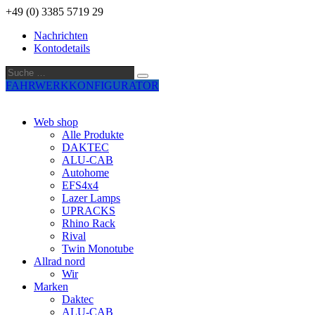
+49 (0) 3385 5719 29
Nachrichten
Kontodetails
Suche
Suche
…
FAHRWERKKONFIGURATOR
Web shop
Alle Produkte
DAKTEC
ALU-CAB
Autohome
EFS4x4
Lazer Lamps
UPRACKS
Rhino Rack
Rival
Twin Monotube
Allrad nord
Wir
Marken
Daktec
ALU-CAB