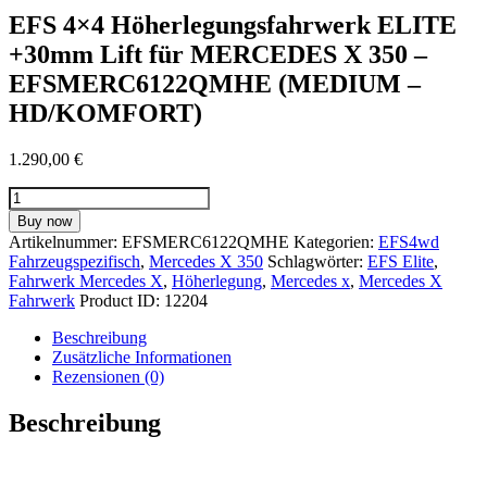
EFS 4×4 Höherlegungsfahrwerk ELITE
+30mm Lift für MERCEDES X 350 –
EFSMERC6122QMHE (MEDIUM –
HD/KOMFORT)
1.290,00
€
EFS
4x4
Buy now
Höherlegungsfahrwerk
Artikelnummer:
EFSMERC6122QMHE
Kategorien:
EFS4wd
ELITE
Fahrzeugspezifisch
,
Mercedes X 350
Schlagwörter:
EFS Elite
,
+30mm
Fahrwerk Mercedes X
,
Höherlegung
,
Mercedes x
,
Mercedes X
Lift
Fahrwerk
Product ID:
12204
für
MERCEDES
Beschreibung
X
Zusätzliche Informationen
350
Rezensionen (0)
-
EFSMERC6122QMHE
Beschreibung
(MEDIUM
-
HD/KOMFORT)