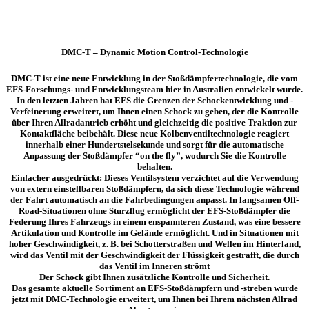
DMC-T – Dynamic Motion Control-Technologie
DMC-T ist eine neue Entwicklung in der Stoßdämpfertechnologie, die vom
EFS-Forschungs- und Entwicklungsteam hier in Australien entwickelt wurde.
In den letzten Jahren hat EFS die Grenzen der Schockentwicklung und -
Verfeinerung erweitert, um Ihnen einen Schock zu geben, der die Kontrolle
über Ihren Allradantrieb erhöht und gleichzeitig die positive Traktion zur
Kontaktfläche beibehält. Diese neue Kolbenventiltechnologie reagiert
innerhalb einer Hundertstelsekunde und sorgt für die automatische
Anpassung der Stoßdämpfer “on the fly”, wodurch Sie die Kontrolle
behalten.
Einfacher ausgedrückt: Dieses Ventilsystem verzichtet auf die Verwendung
von extern einstellbaren Stoßdämpfern, da sich diese Technologie während
der Fahrt automatisch an die Fahrbedingungen anpasst. In langsamen Off-
Road-Situationen ohne Sturzflug ermöglicht der EFS-Stoßdämpfer die
Federung Ihres Fahrzeugs in einem enspannteren Zustand, was eine bessere
Artikulation und Kontrolle im Gelände ermöglicht. Und in Situationen mit
hoher Geschwindigkeit, z. B. bei Schotterstraßen und Wellen im Hinterland,
wird das Ventil mit der Geschwindigkeit der Flüssigkeit gestrafft, die durch
das Ventil im Inneren strömt
Der Schock gibt Ihnen zusätzliche Kontrolle und Sicherheit.
Das gesamte aktuelle Sortiment an EFS-Stoßdämpfern und -streben wurde
jetzt mit DMC-Technologie erweitert, um Ihnen bei Ihrem nächsten Allrad