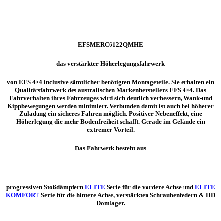
Menge
EFSMERC6122QMHE
das verstärkter Höherlegungsfahrwerk
von EFS 4×4 inclusive sämtlicher benötigten Montageteile. Sie erhalten ein
Qualitätsfahrwerk des australischen Markenherstellers EFS 4×4. Das
Fahrverhalten ihres Fahrzeuges wird sich deutlich verbessern, Wank-und
Kippbewegungen werden minimiert. Verbunden damit ist auch bei höherer
Zuladung ein sicheres Fahren möglich. Positiver Nebeneffekt, eine
Höherlegung die mehr Bodenfreiheit schafft. Gerade im Gelände ein
extremer Vorteil.
Das Fahrwerk besteht aus
progressiven Stoßdämpfern
ELITE
Serie für die vordere Achse und
ELITE
KOMFORT
Serie für die hintere Achse, verstärkten Schraubenfedern & HD
Domlager.