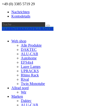
+49 (0) 3385 5719 29
Nachrichten
Kontodetails
Suche
Suche
…
FAHRWERKKONFIGURATOR
Web shop
Alle Produkte
DAKTEC
ALU-CAB
Autohome
EFS4x4
Lazer Lamps
UPRACKS
Rhino Rack
Rival
Twin Monotube
Allrad nord
Wir
Marken
Daktec
ALU-CAB