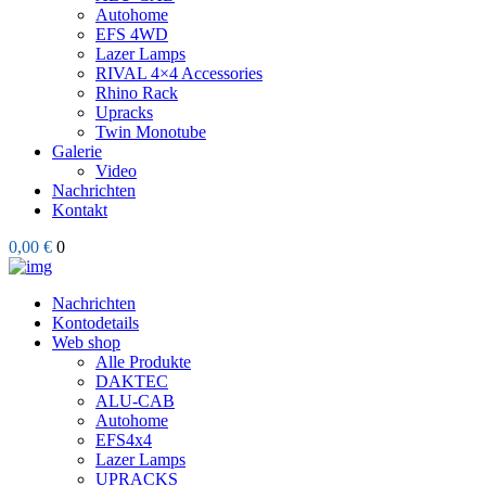
Autohome
EFS 4WD
Lazer Lamps
RIVAL 4×4 Accessories
Rhino Rack
Upracks
Twin Monotube
Galerie
Video
Nachrichten
Kontakt
0,00 €
0
Nachrichten
Kontodetails
Web shop
Alle Produkte
DAKTEC
ALU-CAB
Autohome
EFS4x4
Lazer Lamps
UPRACKS