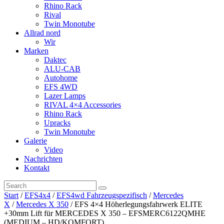
Rhino Rack
Rival
Twin Monotube
Allrad nord
Wir
Marken
Daktec
ALU-CAB
Autohome
EFS 4WD
Lazer Lamps
RIVAL 4×4 Accessories
Rhino Rack
Upracks
Twin Monotube
Galerie
Video
Nachrichten
Kontakt
Start
/
EFS4x4
/
EFS4wd Fahrzeugspezifisch
/
Mercedes
X
/
Mercedes X 350
/ EFS 4×4 Höherlegungsfahrwerk ELITE
+30mm Lift für MERCEDES X 350 – EFSMERC6122QMHE
(MEDIUM – HD/KOMFORT)