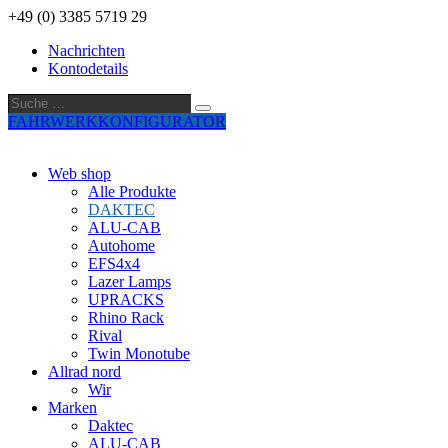
+49 (0) 3385 5719 29
Nachrichten
Kontodetails
Suche
Suche
…
FAHRWERKKONFIGURATOR
Web shop
Alle Produkte
DAKTEC
ALU-CAB
Autohome
EFS4x4
Lazer Lamps
UPRACKS
Rhino Rack
Rival
Twin Monotube
Allrad nord
Wir
Marken
Daktec
ALU-CAB