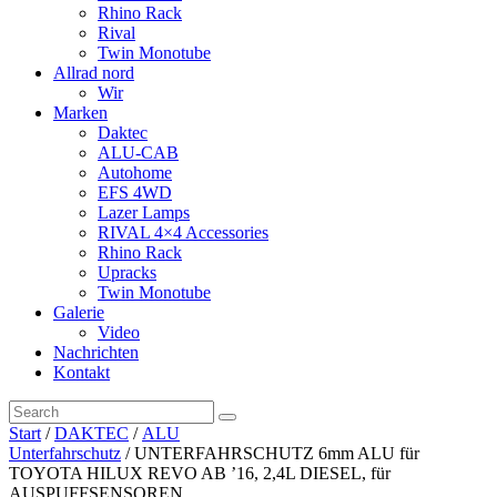
Rhino Rack
Rival
Twin Monotube
Allrad nord
Wir
Marken
Daktec
ALU-CAB
Autohome
EFS 4WD
Lazer Lamps
RIVAL 4×4 Accessories
Rhino Rack
Upracks
Twin Monotube
Galerie
Video
Nachrichten
Kontakt
Start
/
DAKTEC
/
ALU
Unterfahrschutz
/ UNTERFAHRSCHUTZ 6mm ALU für
TOYOTA HILUX REVO AB ’16, 2,4L DIESEL, für
AUSPUFFSENSOREN